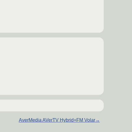
AverMedia AVerTV Hybrid+FM Volar
→