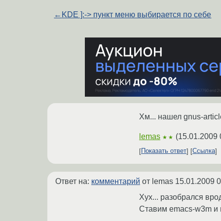
←
KDE ]:-> пункт меню выбирается по себе
Хм... нашел gnus-artic
lemas
(
15.01.2009 
★★
Показать ответ
Ссылка
Ответ на:
комментарий
от lemas
15.01.2009 0
Хух... разобрался вро
Ставим emacs-w3m и 