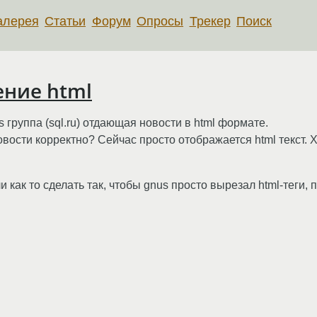
алерея
Статьи
Форум
Опросы
Трекер
Поиск
ение html
 группа (sql.ru) отдающая новости в html формате.
вости корректно? Сейчас просто отображается html текст. Х
 как то сделать так, чтобы gnus просто вырезал html-теги, п