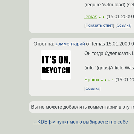
(require 'w3m-load) (set
lemas
(
15.01.2009 
★★
Показать ответ
Ссылка
Ответ на:
комментарий
от lemas
15.01.2009 0
Он тогда будет юзать L
(info "(gnus)Article Wa
Sphinx
(
15.01.2
★★☆☆
Ссылка
Вы не можете добавлять комментарии в эту т
←
KDE ]:-> пункт меню выбирается по себе