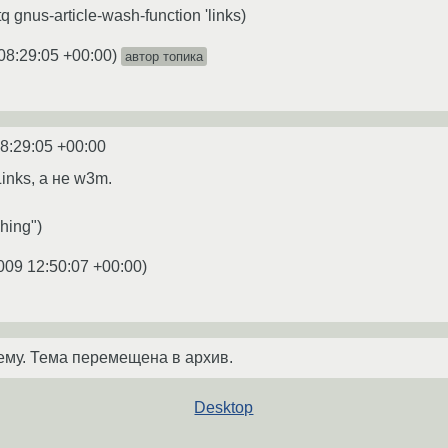
q gnus-article-wash-function 'links)
08:29:05 +00:00
)
автор топика
8:29:05 +00:00
inks, а не w3m.
shing")
009 12:50:07 +00:00
)
ему. Тема перемещена в архив.
Desktop