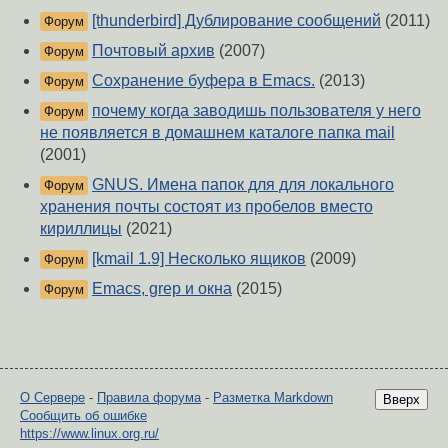
[thunderbird] Дублирование сообщений
(2011)
Форум
Почтовый архив
(2007)
Форум
Сохранение буфера в Emacs.
(2013)
Форум
почему когда заводишь пользователя у него
Форум
не появляется в домашнем каталоге папка mail
(2001)
GNUS. Имена папок для для локального
Форум
хранения почты состоят из пробелов вместо
кириллицы
(2021)
[kmail 1.9] Несколько ящиков
(2009)
Форум
Emacs, grep и окна
(2015)
Форум
О Сервере
-
Правила форума
-
Разметка Markdown
Вверх
Сообщить об ошибке
https://www.linux.org.ru/