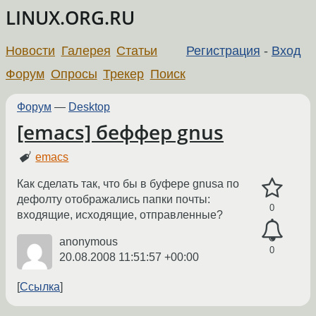
LINUX.ORG.RU
Новости
Галерея
Статьи
Регистрация
-
Вход
Форум
Опросы
Трекер
Поиск
Форум
—
Desktop
[emacs] беффер gnus
emacs
Как сделать так, что бы в буфере gnusа по
дефолту отображались папки почты:
0
входящие, исходящие, отправленные?
anonymous
0
20.08.2008 11:51:57 +00:00
Ссылка