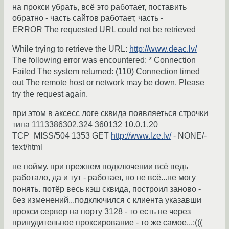
на прокси убрать, всё это работает, поставить
обратно - часть сайтов работает, часть -
ERROR The requested URL could not be retrieved
While trying to retrieve the URL:
http://www.deac.lv/
The following error was encountered: * Connection
Failed The system returned: (110) Connection timed
out The remote host or network may be down. Please
try the request again.
при этом в аксесс логе сквида появляеться строчки
типа 1113386302.324 360132 10.0.1.20
TCP_MISS/504 1353 GET
http://www.lze.lv/
- NONE/-
text/html
не пойму. при прежнем подключении всё ведь
работало, да и тут - работает, но не всё...не могу
понять. потёр весь кэш сквида, построил заново -
без изменений...подключился с клиента указавши
прокси сервер на порту 3128 - то есть не через
принудительное проксирование - то же самое...:(((