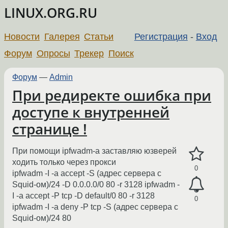
LINUX.ORG.RU
Новости
Галерея
Статьи
Регистрация
-
Вход
Форум
Опросы
Трекер
Поиск
Форум
—
Admin
При редиректе ошибка при
доступе к внутренней
странице !
При помощи ipfwadm-a заставляю юзверей
ходить только через прокси
0
ipfwadm -I -a accept -S (адрес сервера с
Squid-ом)/24 -D 0.0.0.0/0 80 -r 3128 ipfwadm -
I -a accept -P tcp -D default/0 80 -r 3128
0
ipfwadm -I -a deny -P tcp -S (адрес сервера с
Squid-ом)/24 80