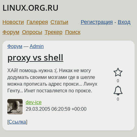
LINUX.ORG.RU
Новости
Галерея
Статьи
Регистрация
-
Вход
Форум
Опросы
Трекер
Поиск
Форум
—
Admin
proxy vs shell
ХАй! помощь нужна :(. Никак не могу
додумать своими мозгами где в шелле
0
можна прописать адрес прокси... Линух
Генту... Инет поставляется по проксе.
0
dev-ice
29.03.2005 06:20:59 +00:00
Ссылка