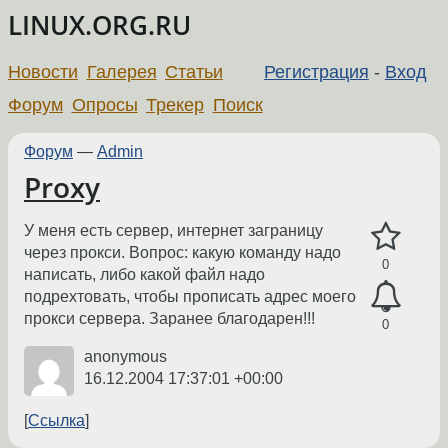
LINUX.ORG.RU
Новости
Галерея
Статьи
Регистрация
-
Вход
Форум
Опросы
Трекер
Поиск
Форум
—
Admin
Proxy
У меня есть сервер, интернет заграницу
через прокси. Вопрос: какую команду надо
0
написать, либо какой файл надо
подрехтовать, чтобы прописать адрес моего
прокси сервера. Заранее благодарен!!!
0
anonymous
16.12.2004 17:37:01 +00:00
Ссылка