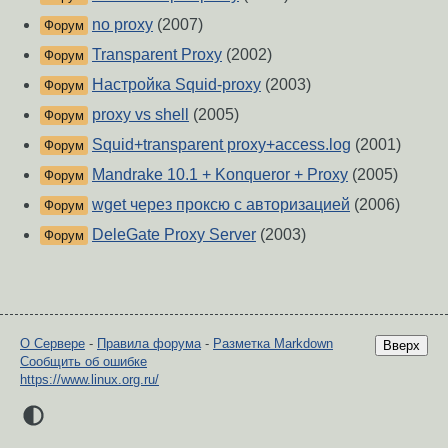
no proxy
(2007)
Форум
Transparent Proxy
(2002)
Форум
Настройка Squid-proxy
(2003)
Форум
proxy vs shell
(2005)
Форум
Squid+transparent proxy+access.log
(2001)
Форум
Mandrake 10.1 + Konqueror + Proxy
(2005)
Форум
wget через проксю с авторизацией
(2006)
Форум
DeleGate Proxy Server
(2003)
Форум
О Сервере
-
Правила форума
-
Разметка Markdown
Вверх
Сообщить об ошибке
https://www.linux.org.ru/