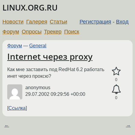
LINUX.ORG.RU
Новости
Галерея
Статьи
Регистрация
-
Вход
Форум
Опросы
Трекер
Поиск
Форум
—
General
Internet через proxy
Как мне заставить под RedHat 6.2 работать
инет через проксю?
0
anonymous
29.07.2002 09:29:56 +00:00
0
Ссылка
←
→