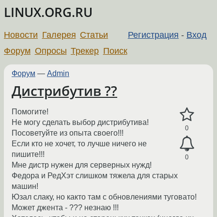
LINUX.ORG.RU
Новости
Галерея
Статьи
Регистрация
-
Вход
Форум
Опросы
Трекер
Поиск
Форум
—
Admin
Дистрибутив ??
Помогите!
Не могу сделать выбор дистрибутива!
0
Посоветуйте из опыта своего!!!
Если кто не хочет, то лучше ничего не
пишите!!!
0
Мне дистр нужен для серверных нужд!
Федора и РедХэт слишком тяжела для старых
машин!
Юзал слаку, но както там с обновлениями туговато!
Может джента - ??? незнаю !!!