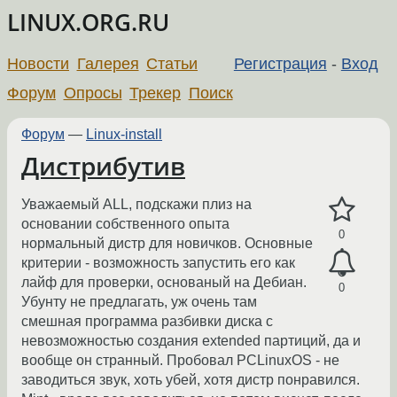
LINUX.ORG.RU
Новости
Галерея
Статьи
Регистрация
-
Вход
Форум
Опросы
Трекер
Поиск
Форум
—
Linux-install
Дистрибутив
Уважаемый ALL, подскажи плиз на
основании собственного опыта
0
нормальный дистр для новичков. Основные
критерии - возможность запустить его как
лайф для проверки, основаный на Дебиан.
0
Убунту не предлагать, уж очень там
смешная программа разбивки диска с
невозможностью создания extended партиций, да и
вообще он странный. Пробовал PCLinuxOS - не
заводиться звук, хоть убей, хотя дистр понравился.