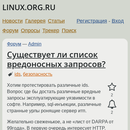
LINUX.ORG.RU
Новости
Галерея
Статьи
Регистрация
-
Вход
Форум
Опросы
Трекер
Поиск
Форум
—
Admin
Существует ли список
вредоносных запросов?
ids
,
безопасность
Хотим протестировать различные ids.
Вопрос где бы достать различные вредные
2
запросы эксплуатирующие уязвимости в
софте. Например, sql-инъекции, различные
странные урлы ронящие сервер итп.
2
Желательно свеженькое, а не «лист от DARPA от
99года». В первую очередь интересует HTTP.