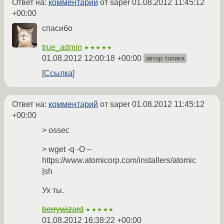
Ответ на:
комментарий
от saper
01.08.2012 11:45:12
+00:00
спасибо
true_admin
★★★★★
01.08.2012 12:00:18 +00:00
автор топика
Ссылка
Ответ на:
комментарий
от saper
01.08.2012 11:45:12
+00:00
> ossec
> wget -q -O –
ht
tps://w
ww.atomicorp.com/installers/atomic
|sh
Ух ты.
berrywizard
★★★★★
01.08.2012 16:38:22 +00:00