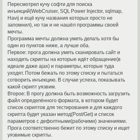
Пересмотрел кучу софти для поиска
инъекций(WebCruiser, SQL Power Injector, sqlmap,
Havij и ещё кучу названия которых просто не
запомнил), но так и не нашёл программы своей
мечты.
Программа мечты должна уметь делать хотя бы
один из пунктов ниже, а лучше оба.
Первое: прога должна уметь сканировать сайт и
находить скрипты на которые идёт обращение(в
идеале даже ajax) и параметры, которые туда
уходят. Потом бежать по этому списку и пытаться
сотворить инъекцию. В случае успеха, показывать
какой скрипт уязвим.
Второе: В прогу должна быть возможность загрузить
файл определённого формата, в котором будет
список скриптов для тестирования и для каждого
скрипта будет указан метод(Post/Get) и список
параметров с дефолтными(рабочими) значениями.
Прога соответственно бежит по этому списку и ищет
уязвимые скрипты.