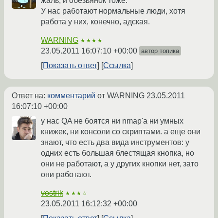
жаль, и обезьянок тоже.
У нас работают нормальные люди, хотя
работа у них, конечно, адская.
WARNING
★★★★
23.05.2011 16:07:10 +00:00
автор топика
Показать ответ
Ссылка
Ответ на:
комментарий
от WARNING
23.05.2011
16:07:10 +00:00
у нас QA не боятся ни nmap'а ни умных
книжек, ни консоли со скриптами. а еще они
знают, что есть два вида инструментов: у
одних есть большая блестящая кнопка, но
они не работают, а у других кнопки нет, зато
они работают.
vostrik
★★★☆
23.05.2011 16:12:32 +00:00