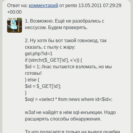
Ответ на:
комментарий
от pento
13.05.2011 07:29:29
+00:00
1. Возможно. Ещё не разобрались с
нессусом. Будем проверять.
2. Ну хотя бы вот такой говнокод, так
сказать, с пылу с жару:
get.php?id=1
if (strrchr($_GET['id'], «'»)) {
$id = 1; //нас пытаются взломать, но мы
готовы!
} else {
$id = $_GET['id'];
}
$sql = «select * from news where id=$id»;
w3af не найдёт в нём sql-инъекции. Надо
расширять способы обнаружения.
То что полагается только на вывод ошибки