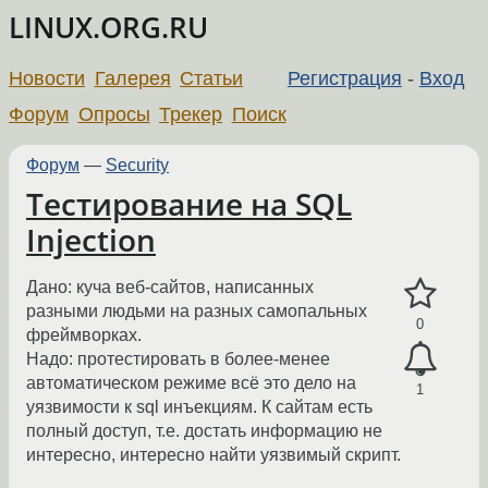
LINUX.ORG.RU
Новости
Галерея
Статьи
Регистрация
-
Вход
Форум
Опросы
Трекер
Поиск
Форум
—
Security
Тестирование на SQL
Injection
Дано: куча веб-сайтов, написанных
разными людьми на разных самопальных
0
фреймворках.
Надо: протестировать в более-менее
автоматическом режиме всё это дело на
1
уязвимости к sql инъекциям. К сайтам есть
полный доступ, т.е. достать информацию не
интересно, интересно найти уязвимый скрипт.