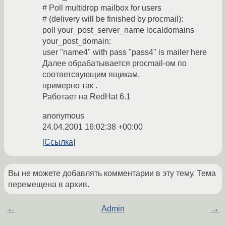
# Poll multidrop mailbox for users
# (delivery will be finished by procmail):
poll your_post_server_name localdomains
your_post_domain:
user "name4" with pass "pass4" is mailer here
Далее обрабатывается procmail-ом по
соответсвующим ящикам.
примерно так .
Работает на RedHat 6.1
anonymous
24.04.2001 16:02:38 +00:00
Ссылка
Вы не можете добавлять комментарии в эту тему. Тема
перемещена в архив.
←
Admin
→