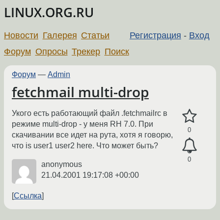
LINUX.ORG.RU
Новости
Галерея
Статьи
Регистрация
-
Вход
Форум
Опросы
Трекер
Поиск
Форум
—
Admin
fetchmail multi-drop
Укого есть работающий файл .fetchmailrc в
режиме multi-drop - у меня RH 7.0. При
0
скачивании все идет на рута, хотя я говорю,
что is user1 user2 here. Что может быть?
0
anonymous
21.04.2001 19:17:08 +00:00
Ссылка