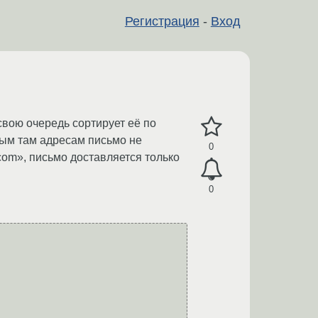
Регистрация
-
Вход
 свою очередь сортирует её по
нным там адресам письмо не
0
com», письмо доставляется только
0