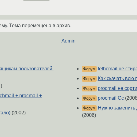
ему. Тема перемещена в архив.
Admin
о ящикам пользователей.
fethcmail не сти
Форум
Как скачать всю 
Форум
)
procmail не сорт
Форум
hmail + procmail +
procmail Cc
(2008
Форум
Нужно заменить 
Форум
тало)
(2002)
(2006)