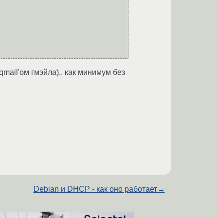
qmail'ом гмэйла).. как минимум без
Debian и DHCP - как оно работает
→