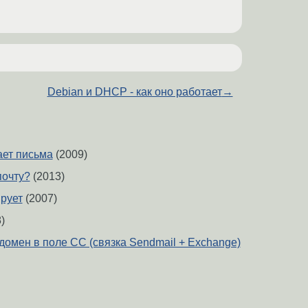
Debian и DHCP - как оно работает
→
рает письма
(2009)
почту?
(2013)
ирует
(2007)
)
домен в поле CC (связка Sendmail + Exchange)