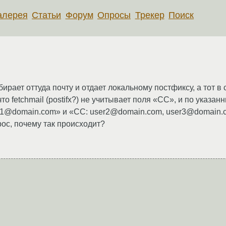
алерея
Статьи
Форум
Опросы
Трекер
Поиск
ирает оттуда почту и отдает локальному постфиксу, а тот в
о fetchmail (postifx?) не учитывает поля «CC», и по указа
ser1@domain.com» и «CC: user2@domain.com, user3@domain.
ос, почему так происходит?