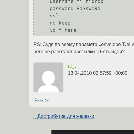
    username miltidrop

    password PaSsWoRd

    ssl

    no keep

PS: Судя по всему параметр «envelope 'Deliv
него не работают рассылки :) Есть идеи?
al_t
13.04.2010 02:57:59 +00:00
Ссылка
←
Дистрибутив для железки