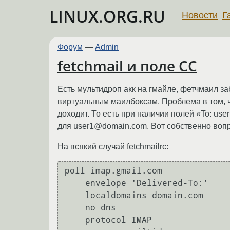
LINUX.ORG.RU
Новости
Г
Форум
—
Admin
fetchmail и поле CC
Есть мультидроп акк на гмайле, фетчмаил заб
виртуальным маилбоксам. Проблема в том, чт
доходит. То есть при наличии полей «To: u
для user1@domain.com. Вот собственно вопр
На всякий случай fetchmailrc:
poll imap.gmail.com

    envelope 'Delivered-To:'

    localdomains domain.com

    no dns

    protocol IMAP
