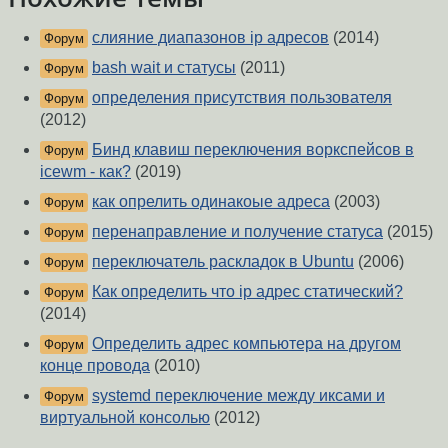
слияние диапазонов ip адресов
(2014)
Форум
bash wait и статусы
(2011)
Форум
определения присутствия пользователя
Форум
(2012)
Бинд клавиш переключения воркспейсов в
Форум
icewm - как?
(2019)
как опрелить одинакоые адреса
(2003)
Форум
перенаправление и получение статуса
(2015)
Форум
переключатель раскладок в Ubuntu
(2006)
Форум
Как определить что ip адрес статический?
Форум
(2014)
Определить адрес компьютера на другом
Форум
конце провода
(2010)
systemd переключение между иксами и
Форум
виртуальной консолью
(2012)