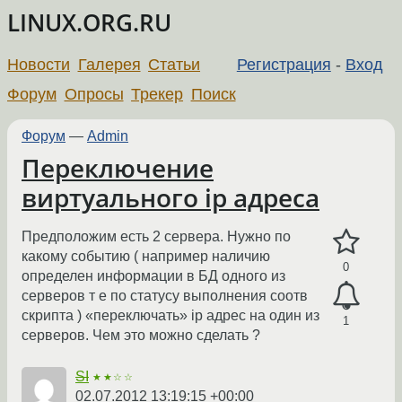
LINUX.ORG.RU
Новости
Галерея
Статьи
Регистрация
-
Вход
Форум
Опросы
Трекер
Поиск
Форум
—
Admin
Переключение
виртуального ip адреса
Предположим есть 2 сервера. Нужно по
какому событию ( например наличию
0
определен информации в БД одного из
серверов т е по статусу выполнения соотв
скрипта ) «переключать» ip адрес на один из
1
серверов. Чем это можно сделать ?
SI
★★☆☆
02.07.2012 13:19:15 +00:00