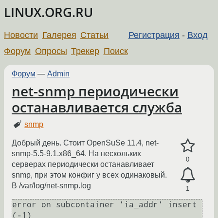
LINUX.ORG.RU
Новости
Галерея
Статьи
Регистрация
-
Вход
Форум
Опросы
Трекер
Поиск
Форум
—
Admin
net-snmp периодически
останавливается служба
snmp
Добрый день. Стоит OpenSuSe 11.4, net-
snmp-5.5-9.1.x86_64. На нескольких
0
серверах периодически останавливает
snmp, при этом конфиг у всех одинаковый.
В /var/log/net-snmp.log
1
error on subcontainer 'ia_addr' insert 
(-1)