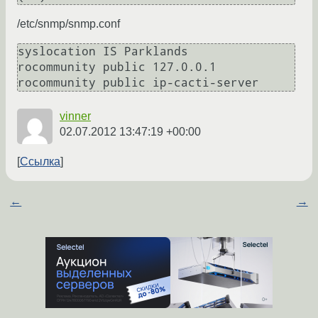
/etc/snmp/snmp.conf
syslocation IS Parklands

rocommunity public 127.0.0.1

vinner
02.07.2012 13:47:19 +00:00
Ссылка
←
→