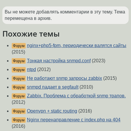
Вы не можете добавлять комментарии в эту тему. Тема
перемещена в архив.
Похожие темы
nginx+php5-fpm, периодически валятся сайты
Форум
(2015)
Тонкая настройка snmpd.conf
(2023)
Форум
ntpd
(2012)
Форум
Не работают snmp запросы zabbix
(2015)
Форум
snmpd падает в segfault
(2010)
Форум
Zabbix. Проблема с обработкой snmp трапов.
Форум
(2012)
Openvpn + static routing
(2016)
Форум
Nginx перенаправление с index.php на 404
Форум
(2016)