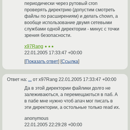
периодически через рутовый cron
проверять директрию (допустим смотреть
файлы по расширениям) и делать chown, а
вообще использование двумя сетевыми
службами одной директории - минус с точки
зрения безопасности.
x97Rang
★★★
22.01.2005 17:33:47 +00:00
Показать ответ
Ссылка
Ответ на:
...
от x97Rang
22.01.2005 17:33:47 +00:00
Да в этой директории файлики долго не
залеживаються, а перемещаються в паб. А
в пабе мне нужно чтоб апач мог писать в
эти директории, а остольные только read их.
anonymous
22.01.2005 22:29:28 +00:00