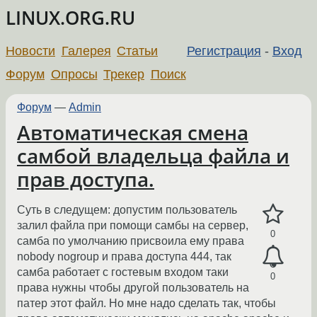
LINUX.ORG.RU
Новости
Галерея
Статьи
Регистрация
-
Вход
Форум
Опросы
Трекер
Поиск
Форум
—
Admin
Автоматическая смена
самбой владельца файла и
прав доступа.
Суть в следущем: допустим пользователь
залил файла при помощи самбы на сервер,
0
самба по умолчанию присвоила ему права
nobody nogroup и права доступа 444, так
самба работает с гостевым входом таки
0
права нужны чтобы другой пользователь на
патер этот файл. Но мне надо сделать так, чтобы