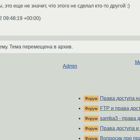
, это еще не значит, что этого не сделал кто-то другой :)
2 09:48:19 +00:00
)
ему. Тема перемещена в архив.
М
Admin
Права доступа н
Форум
FTP и права дост
Форум
samba3 - права 
Форум
Права доступа и
Форум
Вопросик про пр
Форум