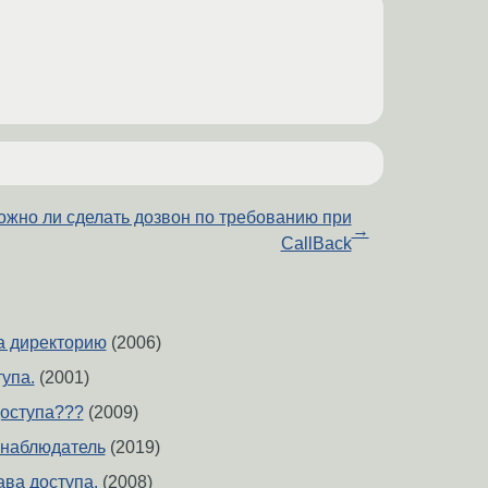
ожно ли сделать дозвон по требованию при
→
CallBack
а директорию
(2006)
упа.
(2001)
доступа???
(2009)
 наблюдатель
(2019)
ава доступа.
(2008)