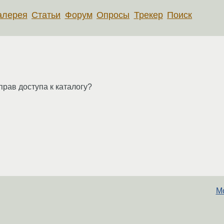
алерея
Статьи
Форум
Опросы
Трекер
Поиск
рав доступа к каталогу?
М