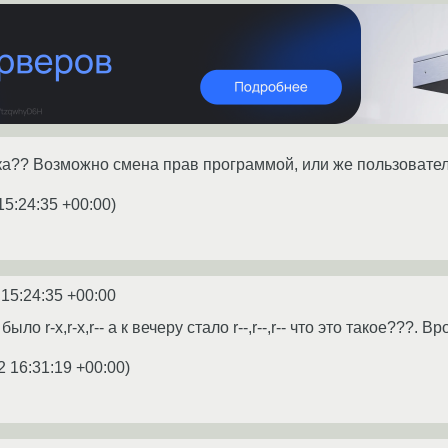
а?? Возможно смена прав программой, или же пользователе
15:24:35 +00:00
)
 15:24:35 +00:00
было r-x,r-x,r-- а к вечеру стало r--,r--,r-- что это такое???. В
2 16:31:19 +00:00
)