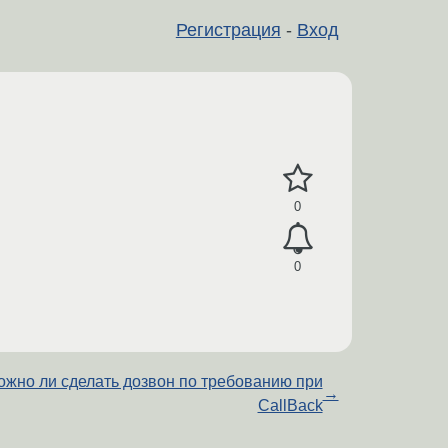
Регистрация
-
Вход
0
0
ожно ли сделать дозвон по требованию при
→
CallBack