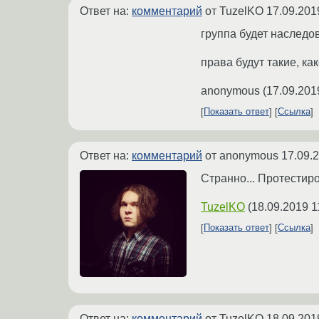
Ответ на:
комментарий
от TuzelKO
17.09.201
группа будет наследо
права будут такие, к
anonymous
(
17.09.201
Показать ответ
Ссылка
Ответ на:
комментарий
от anonymous
17.09.
Странно... Протестир
TuzelKO
(
18.09.2019 1
Показать ответ
Ссылка
Ответ на:
комментарий
от TuzelKO
18.09.201