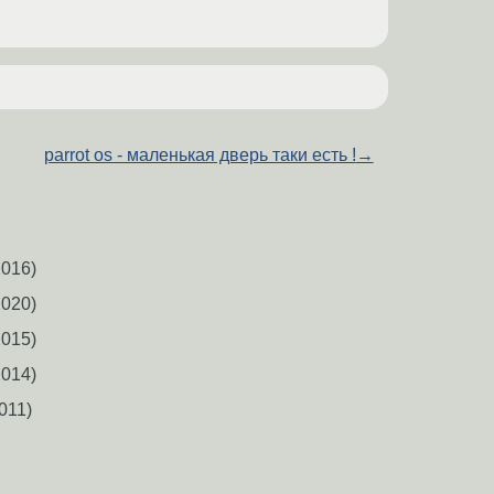
parrot os - маленькая дверь таки есть !
→
016)
020)
015)
014)
011)