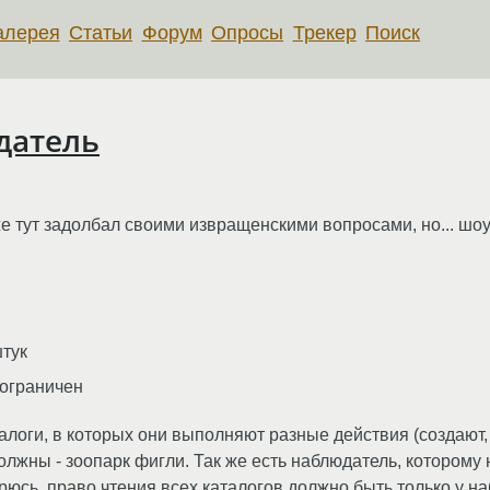
алерея
Статьи
Форум
Опросы
Трекер
Поиск
датель
же тут задолбал своими извращенскими вопросами, но... шоу
тук
 ограничен
алоги, в которых они выполняют разные действия (создают,
должны - зоопарк фигли. Так же есть наблюдатель, которому 
вторюсь, право чтения всех каталогов должно быть только у