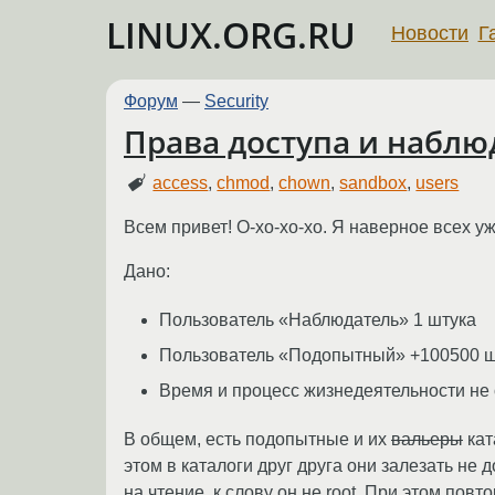
LINUX.ORG.RU
Новости
Г
Форум
—
Security
Права доступа и наблю
access
,
chmod
,
chown
,
sandbox
,
users
Всем привет! О-хо-хо-хо. Я наверное всех у
Дано:
Пользователь «Наблюдатель» 1 штука
Пользователь «Подопытный» +100500 ш
Время и процесс жизнедеятельности не
В общем, есть подопытные и их
вальеры
кат
этом в каталоги друг друга они залезать не 
на чтение, к слову он не root. При этом по