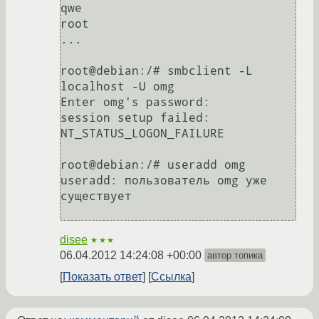
qwe

root

...

root@debian:/# smbclient -L 
localhost -U omg

Enter omg's password: 

session setup failed: 
NT_STATUS_LOGON_FAILURE

root@debian:/# useradd omg

useradd: пользователь omg уже 
существует

disee
★★★
06.04.2012 14:24:08 +00:00
автор топика
Показать ответ
Ссылка