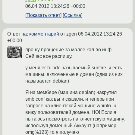
06.04.2012 13:24:26 +00:00
Показать ответ
Ссылка
Ответ на:
комментарий
от zgen
06.04.2012 13:24:26
+00:00
прошу прощение за малое кол-во инф.
Сейчас все распишу.
у меня есть pdc называемый sunfire, и есть
машины, включенные в домен (одна из них
называется debian)
Я на мембере (машина debian) накрутил
smb.conf как вы и сказали. и теперь при
запросе на клиентской машине wbinfo -u
вижу пользователей домена. НО! Если я
пытаюсь посмотреть на клиентскую машину,
используя доменный Аккаунт (например
omg%123) то я получаю