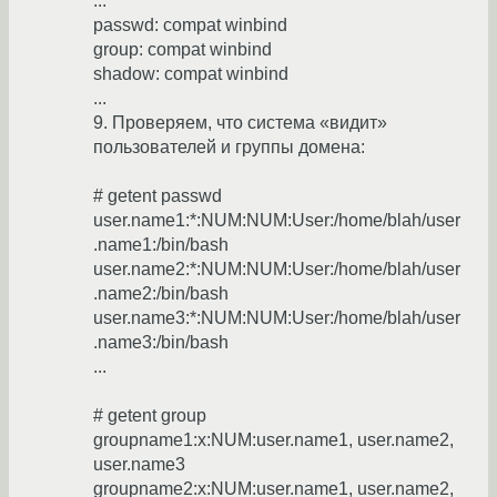
...
passwd: compat winbind
group: compat winbind
shadow: compat winbind
...
9. Проверяем, что система «видит»
пользователей и группы домена:
# getent passwd
user.name1:*:NUM:NUM:User:/home/blah/user
.name1:/bin/bash
user.name2:*:NUM:NUM:User:/home/blah/user
.name2:/bin/bash
user.name3:*:NUM:NUM:User:/home/blah/user
.name3:/bin/bash
...
# getent group
groupname1:x:NUM:user.name1, user.name2,
user.name3
groupname2:x:NUM:user.name1, user.name2,