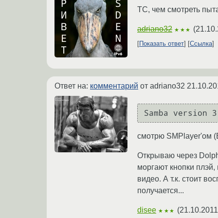
ТС, чем смотреть пыт
adriano32
(
21.10.
★★★
Показать ответ
Ссылка
Ответ на:
комментарий
от adriano32
21.10.20
смотрю SMPlayer'ом (В
Открываю через Dolphi
моргают кнопки плэй, 
видео. А т.к. стоит в
получается...
disee
(
21.10.2011
★★★