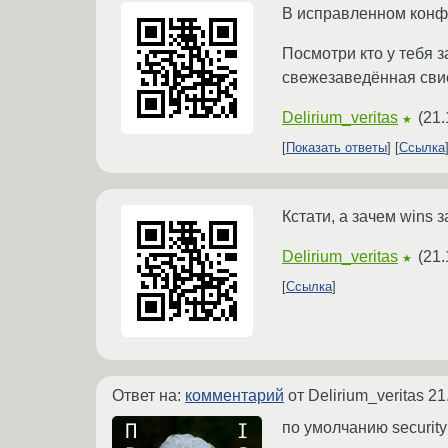
В исправленном конфиг
Посмотри кто у тебя з
свежезаведённая свис
Delirium_veritas
(
21.
★
Показать ответы
Ссылка
Кстати, а зачем wins
Delirium_veritas
(
21.
★
Ссылка
Ответ на:
комментарий
от Delirium_veritas
21
по умолчанию security 