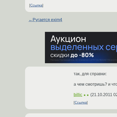
Ссылка
←
Ругается exim4
так, для справки:
а чем смотришь? и что
billic
(
21.10.2011 0
★★
Ссылка