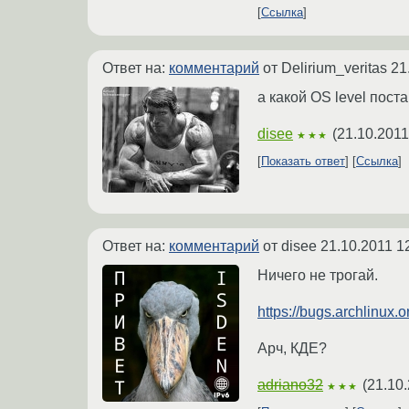
Ссылка
Ответ на:
комментарий
от Delirium_veritas
21
а какой OS level пост
disee
(
21.10.2011
★★★
Показать ответ
Ссылка
Ответ на:
комментарий
от disee
21.10.2011 1
Ничего не трогай.
https://bugs.archlinux.
Арч, КДЕ?
adriano32
(
21.10.
★★★