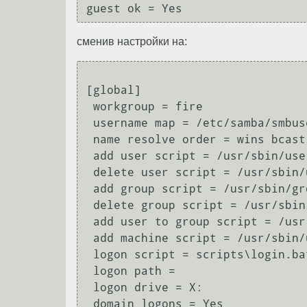
сменив настройки на:
[global]

 workgroup = fire

 username map = /etc/samba/smbusers

 name resolve order = wins bcast hosts

 add user script = /usr/sbin/useradd -m -G users '%u'

 delete user script = /usr/sbin/userdel -r '%u'

 add group script = /usr/sbin/groupadd '%g'

 delete group script = /usr/sbin/groupdel '%g'

 add user to group script = /usr/sbin/usermod -a -G '%g' '%u'

 add machine script = /usr/sbin/useradd -s /bin/false -d /var/lib/nobody '%u'

 logon script = scripts\login.bat

 logon path =

 logon drive = X:

 domain logons = Yes
