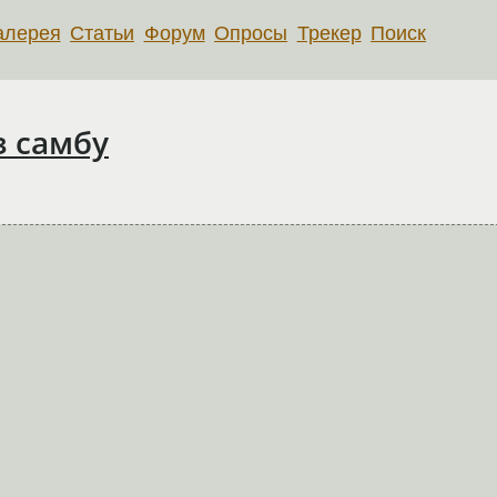
алерея
Статьи
Форум
Опросы
Трекер
Поиск
з самбу