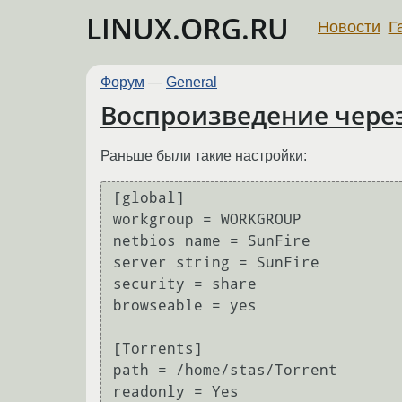
LINUX.ORG.RU
Новости
Г
Форум
—
General
Воспроизведение чере
Раньше были такие настройки:
[global]

workgroup = WORKGROUP

netbios name = SunFire

server string = SunFire

security = share

browseable = yes

[Torrents]

path = /home/stas/Torrent

readonly = Yes
