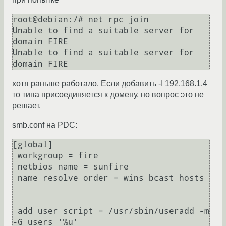
root@debian:/# net rpc join

Unable to find a suitable server for 
domain FIRE

Unable to find a suitable server for 
хотя раньше работало. Если добавить -I 192.168.1.4
то типа присоединяется к домену, но вопрос это не
решает.
smb.conf на PDC:
[global]

 workgroup = fire

 netbios name = sunfire

 name resolve order = wins bcast hosts

 add user script = /usr/sbin/useradd -m 
-G users '%u'
