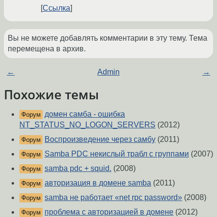
Ссылка
Вы не можете добавлять комментарии в эту тему. Тема
перемещена в архив.
←
Admin
→
Похожие темы
домен самба - ошибка
Форум
NT_STATUS_NO_LOGON_SERVERS
(2012)
Воспроизведение через самбу
(2011)
Форум
Samba PDC некислый трабл с группами
(2007)
Форум
samba pdc + squid.
(2008)
Форум
авторизация в домене samba
(2011)
Форум
samba не работает «net rpc password»
(2008)
Форум
проблема с авторизацией в домене
(2012)
Форум