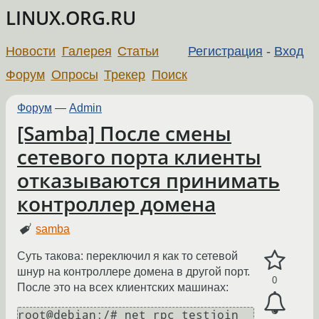
LINUX.ORG.RU
Новости
Галерея
Статьи
Регистрация
-
Вход
Форум
Опросы
Трекер
Поиск
Форум
—
Admin
[Samba] После смены
сетевого порта клиенты
отказываются принимать
контроллер домена
samba
Суть такова: переключил я как то сетевой
шнур на контроллере домена в другой порт.
0
После это на всех клиентских машинах:
root@debian:/# net rpc testjoin
