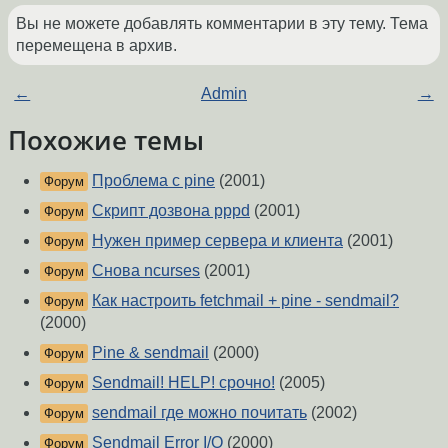
Вы не можете добавлять комментарии в эту тему. Тема
перемещена в архив.
←
Admin
→
Похожие темы
Проблема с pine
(2001)
Форум
Скрипт дозвона pppd
(2001)
Форум
Нужен пример сервера и клиента
(2001)
Форум
Снова ncurses
(2001)
Форум
Как настроить fetchmail + pine - sendmail?
Форум
(2000)
Pine & sendmail
(2000)
Форум
Sendmail! HELP! срочно!
(2005)
Форум
sendmail где можно почитать
(2002)
Форум
Sendmail Error I/O
(2000)
Форум