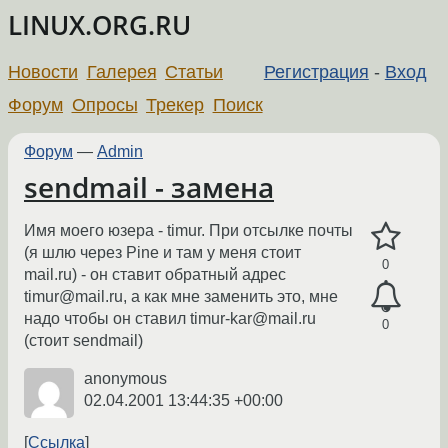
LINUX.ORG.RU
Новости
Галерея
Статьи
Регистрация
-
Вход
Форум
Опросы
Трекер
Поиск
Форум
—
Admin
sendmail - замена
Имя моего юзера - timur. При отсылке почты
(я шлю через Pine и там у меня стоит
0
mail.ru) - он ставит обратный адрес
timur@mail.ru, а как мне заменить это, мне
надо чтобы он ставил timur-kar@mail.ru
0
(стоит sendmail)
anonymous
02.04.2001 13:44:35 +00:00
Ссылка