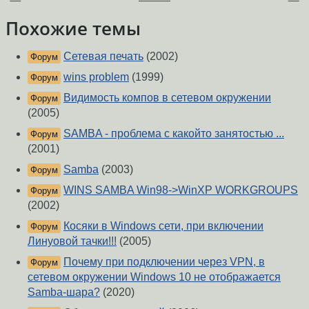
Похожие темы
Сетевая печать
(2002)
Форум
wins problem
(1999)
Форум
Видимость компов в сетевом окружении
Форум
(2005)
SAMBA - проблема с какойто занятостью ...
Форум
(2001)
Samba
(2003)
Форум
WINS SAMBA Win98->WinXP WORKGROUPS
Форум
(2002)
Косяки в Windows сети, при включении
Форум
Линуовой тачки!!!
(2005)
Почему при подключении через VPN, в
Форум
сетевом окружении Windows 10 не отображается
Samba-шара?
(2020)