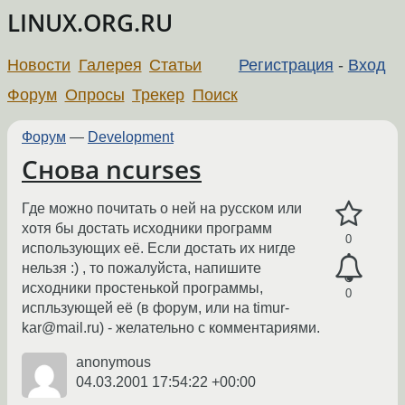
LINUX.ORG.RU
Новости
Галерея
Статьи
Регистрация
-
Вход
Форум
Опросы
Трекер
Поиск
Форум
—
Development
Снова ncurses
Где можно почитать о ней на русском или
хотя бы достать исходники программ
0
использующих её. Если достать их нигде
нельзя :) , то пожалуйста, напишите
исходники простенькой программы,
0
испльзующей её (в форум, или на timur-
kar@mail.ru) - желательно с комментариями.
anonymous
04.03.2001 17:54:22 +00:00