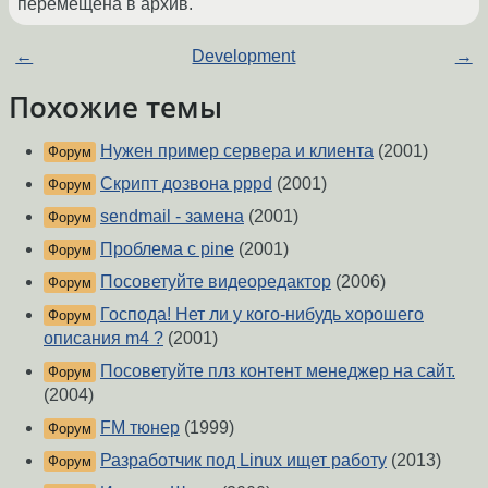
перемещена в архив.
←
Development
→
Похожие темы
Нужен пример сервера и клиента
(2001)
Форум
Скрипт дозвона pppd
(2001)
Форум
sendmail - замена
(2001)
Форум
Проблема с pine
(2001)
Форум
Посоветуйте видеоредактор
(2006)
Форум
Господа! Нет ли у кого-нибудь хорошего
Форум
описания m4 ?
(2001)
Посоветуйте плз контент менеджер на сайт.
Форум
(2004)
FM тюнер
(1999)
Форум
Разработчик под Linux ищет работу
(2013)
Форум