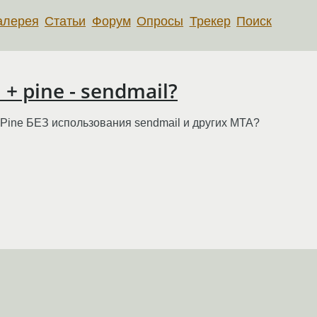
алерея
Статьи
Форум
Опросы
Трекер
Поиск
+ pine - sendmail?
с Pine БЕЗ использования sendmail и других MTA?