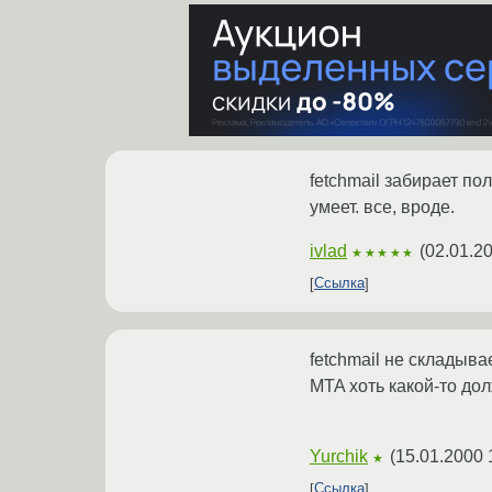
fetchmail забирает по
умеет. все, вроде.
ivlad
(
02.01.2
★★★★★
Ссылка
fetchmail не складыва
MTA хоть какой-то до
Yurchik
(
15.01.2000 
★
Ссылка