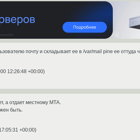
льзователю почту и складывает ее в /var/mail pine ее оттуда
000 12:26:48 +00:00
)
ет, а отдает местному MTA.
лжен быть.
17:05:31 +00:00
)