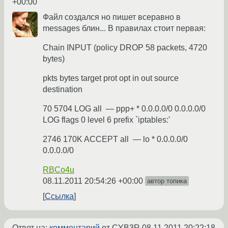
+00:00
Файл создался но пишет всеравно в
messages блин... В правилах стоит первая:
Chain INPUT (policy DROP 58 packets, 4720
bytes)
pkts bytes target prot opt in out source
destination
70 5704 LOG all — ppp+ * 0.0.0.0/0 0.0.0.0/0
LOG flags 0 level 6 prefix `iptables:'
2746 170K ACCEPT all — lo * 0.0.0.0/0
0.0.0.0/0
RBCo4u
08.11.2011 20:54:26 +00:00
автор топика
Ссылка
Ответ на:
комментарий
от CYB3R
08.11.2011 20:22:18