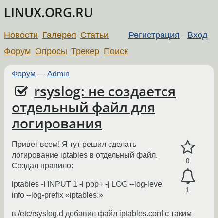
LINUX.ORG.RU
Новости
Галерея
Статьи
Регистрация
-
Вход
Форум
Опросы
Трекер
Поиск
Форум
—
Admin
rsyslog: не создается
отдельный файл для
логирования
Привет всем! Я тут решил сделать
логирование iptables в отдельный файл.
0
Создал правило:
iptables -I INPUT 1 -i ppp+ -j LOG --log-level
1
info --log-prefix «iptables:»
в /etc/rsyslog.d добавил файл iptables.conf с таким