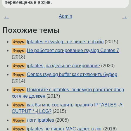
перемещена в архив.
←
Admin
→
Похожие темы
Iptables + rsyslog - не пишет в файл
(2015)
Форум
Не работает логирование rsyslog Centos 7
Форум
(2018)
iptables, раздельное логирование
(2020)
Форум
Centos rsyslog buffer как отключить буфер
Форум
(2014)
Помогите с iptables. почемуто работает dhcp
Форум
хотя не должен
(2017)
как бы мне составить правило IPTABLES -A
Форум
OUTPUT * -j LOG?
(2015)
логи iptables
(2005)
Форум
iptables не пишет MAC адрес в лог
(2016)
Форум