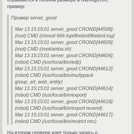
пример:
Пример server_good
Mar 13 15:15:01 server_good CROND[44598]:
(root) CMD (chmod 666 /opt/firebird/firebird.log)
Mar 13 15:15:01 server_good CROND[44609]:
(root) CMD (/root/amba.sh)
Mar 13 15:15:01 server_good CROND[44604]:
(robot) CMD (/usr/local/bin/edji)
Mar 13 15:15:01 server_good CROND[44612]:
(robot) CMD (/usr/local/bin/multypack
group_art_web_entity)
Mar 13 15:15:01 server_good CROND[44614]:
(robot) CMD (/usr/local/bin/export)
Mar 13 15:15:01 server_good CROND[44618]:
(robot) CMD (/usr/local/bin/export resend)
Mar 13 15:15:01 server_good CROND[44617]:
(robot) CMD (/usr/local/bin/restrict mrc)
На втором сервере идет только запись о