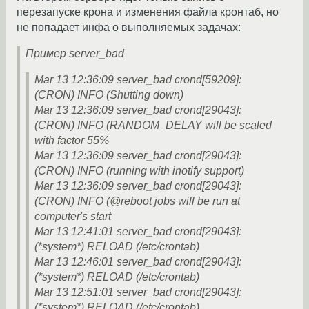
перезапуске крона и изменения файла кронтаб, но
не попадает инфа о выполняемых задачах:
Пример server_bad
Mar 13 12:36:09 server_bad crond[59209]:
(CRON) INFO (Shutting down)
Mar 13 12:36:09 server_bad crond[29043]:
(CRON) INFO (RANDOM_DELAY will be scaled
with factor 55%
Mar 13 12:36:09 server_bad crond[29043]:
(CRON) INFO (running with inotify support)
Mar 13 12:36:09 server_bad crond[29043]:
(CRON) INFO (@reboot jobs will be run at
computer's start
Mar 13 12:41:01 server_bad crond[29043]:
(*system*) RELOAD (/etc/crontab)
Mar 13 12:46:01 server_bad crond[29043]:
(*system*) RELOAD (/etc/crontab)
Mar 13 12:51:01 server_bad crond[29043]:
(*system*) RELOAD (/etc/crontab)