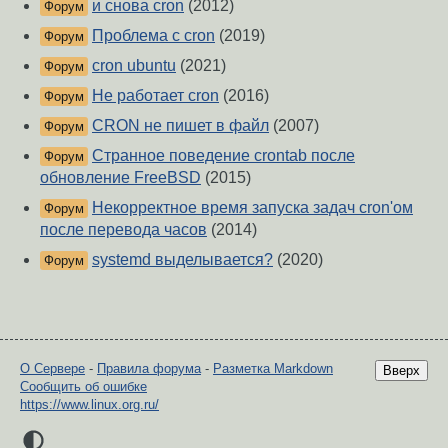
и снова cron
(2012)
Форум
Проблема с cron
(2019)
Форум
cron ubuntu
(2021)
Форум
Не работает cron
(2016)
Форум
CRON не пишет в файл
(2007)
Форум
Странное поведение crontab после
Форум
обновление FreeBSD
(2015)
Некорректное время запуска задач cron'ом
Форум
после перевода часов
(2014)
systemd выделывается?
(2020)
Форум
О Сервере
-
Правила форума
-
Разметка Markdown
Вверх
Сообщить об ошибке
https://www.linux.org.ru/