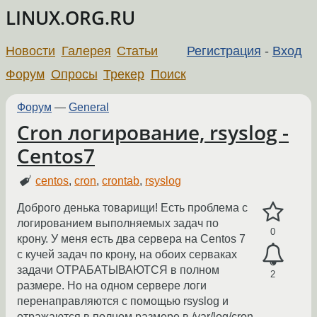
LINUX.ORG.RU
Новости
Галерея
Статьи
Регистрация
-
Вход
Форум
Опросы
Трекер
Поиск
Форум
—
General
Cron логирование, rsyslog -
Centos7
centos
,
cron
,
crontab
,
rsyslog
Доброго денька товарищи! Есть проблема с
логированием выполняемых задач по
0
крону. У меня есть два сервера на Centos 7
с кучей задач по крону, на обоих серваках
задачи ОТРАБАТЫВАЮТСЯ в полном
2
размере. Но на одном сервере логи
перенаправляются с помощью rsyslog и
отражаются в полном размере в /var/log/cron,