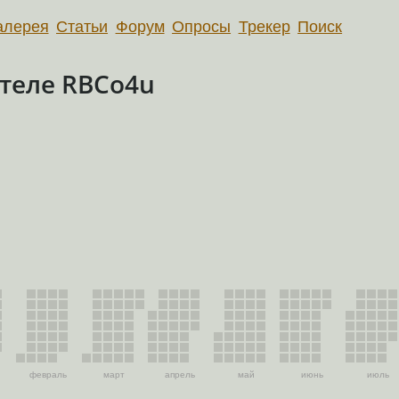
алерея
Статьи
Форум
Опросы
Трекер
Поиск
теле RBCo4u
февраль
март
апрель
май
июнь
июль