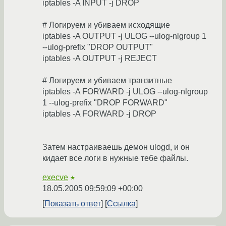
iptables -A INPUT -j DROP
# Логируем и убиваем исходящие
iptables -A OUTPUT -j ULOG --ulog-nlgroup 1
--ulog-prefix "DROP OUTPUT"
iptables -A OUTPUT -j REJECT
# Логируем и убиваем транзитные
iptables -A FORWARD -j ULOG --ulog-nlgroup
1 --ulog-prefix "DROP FORWARD"
iptables -A FORWARD -j DROP
Затем настраиваешь демон ulogd, и он
кидает все логи в нужные тебе файлы.
execve
★
18.05.2005 09:59:09 +00:00
Показать ответ
Ссылка