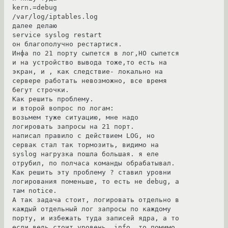
kern.=debug                           
/var/log/iptables.log

далее делаю 

service syslog restart

он благополучно рестартися.

Инфа по 21 порту сыпется в лог,НО сыпется 
и на устройство вывода тоже,то есть на 
экран, и , как следствие- локально на 
сервере работать невозможно, все время 
бегут строчки.

Как решить проблему.

и второй вопрос по логам:

возьмем туже ситуацию, мне надо 
логировать запросы на 21 порт.

написал правило с действием LOG, но 
сервак стал так тормозить, видимо на 
syslog нагрузка пошла большая. я еле 
отрубил, по полчаса команды обрабатывал. 
Как решить эту проблему ? ставил уровни 
логирования поменьше, то есть не debug, а 
там notice. 

А так задача стоит, логировать отдельно в 
каждый отдельный лог запросы по каждому 
порту, и избежать туда записей ядра, а то 
если ведь стоит уровень  info, то помимо 