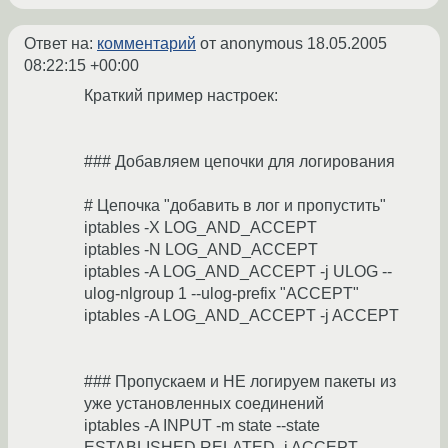
Ответ на:
комментарий
от anonymous
18.05.2005
08:22:15 +00:00
Краткий пример настроек:
### Добавляем цепочки для логирования
# Цепочка "добавить в лог и пропустить"
iptables -X LOG_AND_ACCEPT
iptables -N LOG_AND_ACCEPT
iptables -A LOG_AND_ACCEPT -j ULOG --
ulog-nlgroup 1 --ulog-prefix "ACCEPT"
iptables -A LOG_AND_ACCEPT -j ACCEPT
### Пропускаем и НЕ логируем пакеты из
уже установленных соединений
iptables -A INPUT -m state --state
ESTABLISHED,RELATED -j ACCEPT