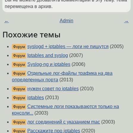
перемещена в архив.
←
Admin
→
Похожие темы
syslogd + iptables — логи не пишутся
(2005)
Форум
Iptables and syslog
(2007)
Форум
Syslog-ng и iptables
(2006)
Форум
Отдельные лог-файлы трафика на два
Форум
определенных порта
(2013)
нужен совет по iptables
(2010)
Форум
iptables
(2013)
Форум
Системные логи показываются только на
Форум
консоли...
(2003)
лог соединений с указанием mac
(2003)
Форум
Расскажите про iptables
(2020)
Форум