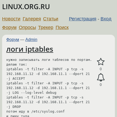
LINUX.ORG.RU
Новости
Галерея
Статьи
Регистрация
-
Вход
Форум
Опросы
Трекер
Поиск
Форум
—
Admin
логи iptables
нужно записывать логи таблесов по портам.

делаю так:

iptables -t filter -A INPUT -p tcp -s 
0
192.168.11.12 -d 192.168.11.1 --dport 21 
-j ACCEPT

iptables -t filter -A INPUT -p tcp -s 
0
192.168.11.12 -d 192.168.11.1 --dport 21 
-j LOG --log-level debug

iptables -t filter -A INPUT -p tcp -s 
192.168.11.12 -d 192.168.11.1 --dport 21 
-j DROP

потом иду в /etc/syslog.conf

и пишу туда
