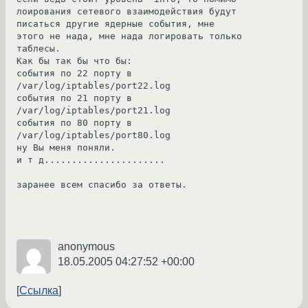
лоирования сетевого взаимодействия будут 
писаться другие ядерные события, мне 
этого не нада, мне нада логировать только 
таблесы.

Как бы так бы что бы:

события по 22 порту в 
/var/log/iptables/port22.log

события по 21 порту в 
/var/log/iptables/port21.log

события по 80 порту в 
/var/log/iptables/port80.log

ну Вы меня поняли.

и т д......................

заранее всем спасибо за ответы.

anonymous
18.05.2005 04:27:52 +00:00
Ссылка