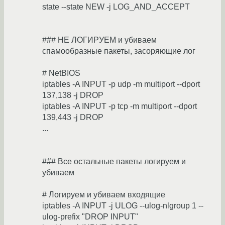
state --state NEW -j LOG_AND_ACCEPT
### НЕ ЛОГИРУЕМ и убиваем
спамообразные пакеты, засоряющие лог
# NetBIOS
iptables -A INPUT -p udp -m multiport --dport
137,138 -j DROP
iptables -A INPUT -p tcp -m multiport --dport
139,443 -j DROP
...
### Все остальные пакеты логируем и
убиваем
# Логируем и убиваем входящие
iptables -A INPUT -j ULOG --ulog-nlgroup 1 --
ulog-prefix "DROP INPUT"