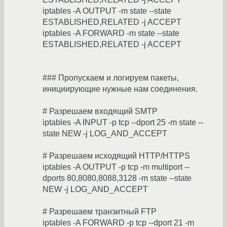
iptables -A OUTPUT -m state --state
ESTABLISHED,RELATED -j ACCEPT
iptables -A FORWARD -m state --state
ESTABLISHED,RELATED -j ACCEPT
### Пропускаем и логируем пакеты,
инициирующие нужные нам соединения.
# Разрешаем входящий SMTP
iptables -A INPUT -p tcp --dport 25 -m state --
state NEW -j LOG_AND_ACCEPT
# Разрешаем исходящий HTTP/HTTPS
iptables -A OUTPUT -p tcp -m multiport --
dports 80,8080,8088,3128 -m state --state
NEW -j LOG_AND_ACCEPT
# Разрешаем транзитный FTP
iptables -A FORWARD -p tcp --dport 21 -m