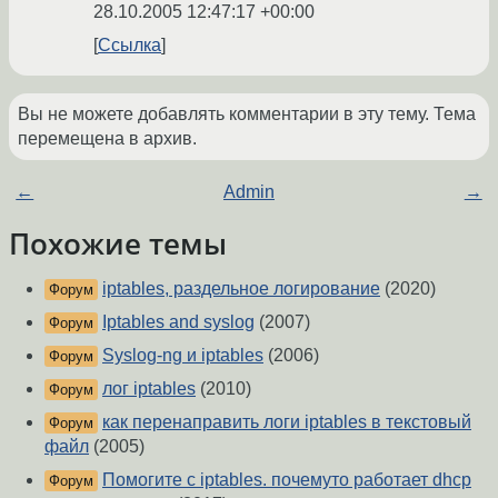
28.10.2005 12:47:17 +00:00
Ссылка
Вы не можете добавлять комментарии в эту тему. Тема
перемещена в архив.
←
Admin
→
Похожие темы
iptables, раздельное логирование
(2020)
Форум
Iptables and syslog
(2007)
Форум
Syslog-ng и iptables
(2006)
Форум
лог iptables
(2010)
Форум
как перенаправить логи iptables в текстовый
Форум
файл
(2005)
Помогите с iptables. почемуто работает dhcp
Форум