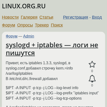
LINUX.ORG.RU
Новости
Галерея
Статьи
Регистрация
-
Вход
Форум
Опросы
Трекер
Поиск
Форум
—
Admin
syslogd + iptables — логи не
пишутся
Привет, есть iptables 1.3.3, syslogd, в
syslog.conf добавил строчку kern.=info
0
/var/log/iptables
В /etc/init.d/rc.firewall добавил
0
$IPT -A INPUT -p tcp -j LOG --log-level info
$IPT -A INPUT -p tcp -j LOG --log-prefix "iptables input"
$IPT -A INPUT -p tcp -j LOG --log-tcp-options