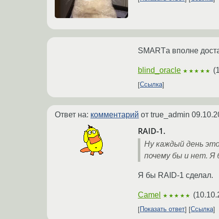
SMARTа вполне доста
blind_oracle
(
★★★★★
Ссылка
Ответ на:
комментарий
от true_admin
09.10.2
RAID-1.
Ну каждый день это
почему бы и нет. Я б
Я бы RAID-1 сделал.
Camel
(
10.10.
★★★★★
Показать ответ
Ссылка