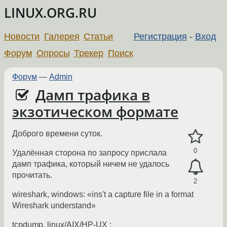
LINUX.ORG.RU
Новости
Галерея
Статьи
Регистрация
-
Вход
Форум
Опросы
Трекер
Поиск
Форум
—
Admin
Дамп трафика в
экзотическом формате
Доброго времени суток.
0
Удалённая сторона по запросу прислала
дамп трафика, который ничем не удалось
прочитать.
2
wireshark, windows: «ins't a capture file in a format
Wireshark understand»
tcpdump, linux/AIX/HP-UX :