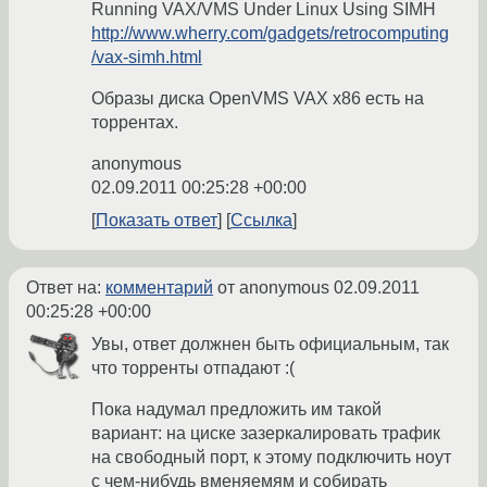
Running VAX/VMS Under Linux Using SIMH
http://www.wherry.com/gadgets/retrocomputing
/vax-simh.html
Образы диска OpenVMS VAX x86 есть на
торрентах.
anonymous
02.09.2011 00:25:28 +00:00
Показать ответ
Ссылка
Ответ на:
комментарий
от anonymous
02.09.2011
00:25:28 +00:00
Увы, ответ должнен быть официальным, так
что торренты отпадают :(
Пока надумал предложить им такой
вариант: на циске зазеркалировать трафик
на свободный порт, к этому подключить ноут
с чем-нибудь вменяемям и собирать