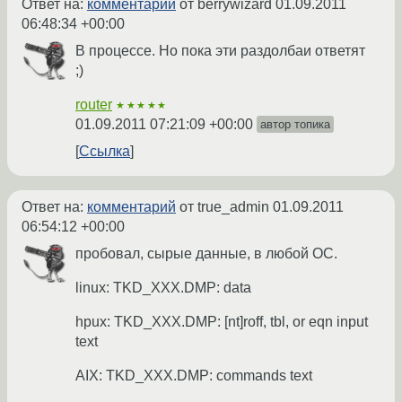
Ответ на:
комментарий
от berrywizard
01.09.2011
06:48:34 +00:00
В процессе. Но пока эти раздолбаи ответят
;)
router
★★★★★
01.09.2011 07:21:09 +00:00
автор топика
Ссылка
Ответ на:
комментарий
от true_admin
01.09.2011
06:54:12 +00:00
пробовал, сырые данные, в любой ОС.
linux: TKD_XXX.DMP: data
hpux: TKD_XXX.DMP: [nt]roff, tbl, or eqn input
text
AIX: TKD_XXX.DMP: commands text