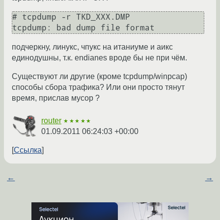
# tcpdump -r TKD_XXX.DMP

tcpdump: bad dump file format
подчеркну, линукс, чпукс на итаниуме и аикс
единодушны, т.к. endianes вроде бы не при чём.
Существуют ли другие (кроме tcpdump/winpcap)
способы сбора трафика? Или они просто тянут
время, прислав мусор ?
router
★★★★★
01.09.2011 06:24:03 +00:00
Ссылка
←
→