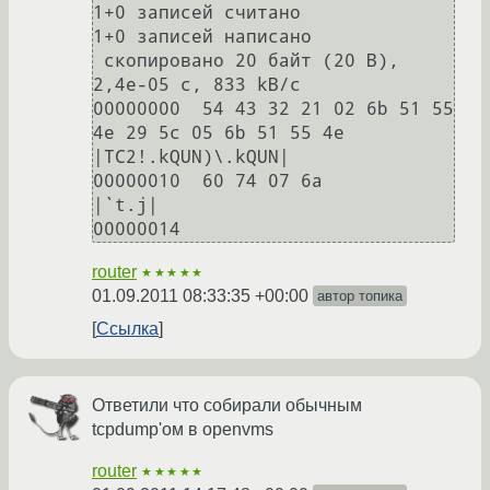
1+0 записей считано

1+0 записей написано

 скопировано 20 байт (20 B), 
2,4e-05 c, 833 kB/c

00000000  54 43 32 21 02 6b 51 55  
4e 29 5c 05 6b 51 55 4e  
|TC2!.kQUN)\.kQUN|

00000010  60 74 07 6a                                       
|`t.j|

00000014
router
★★★★★
01.09.2011 08:33:35 +00:00
автор топика
Ссылка
Ответили что собирали обычным
tcpdump'ом в openvms
router
★★★★★