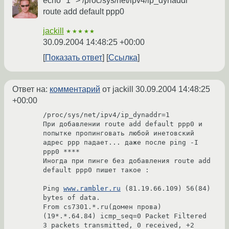
echo "1" > /proc/sys/net/ipv4/ip_dynaddr
route add default ppp0
jackill
★★★★★
30.09.2004 14:48:25 +00:00
Показать ответ
Ссылка
Ответ на:
комментарий
от jackill
30.09.2004 14:48:25
+00:00
/proc/sys/net/ipv4/ip_dynaddr=1

При добавлении route add default ppp0 и 
попытке пропинговать любой инетовский 
адрес ppp падает... даже после ping -I 
ppp0 ****

Иногда при пинге без добавления route add 
default ppp0 пишет такое :

Ping 
www.rambler.ru
 (81.19.66.109) 56(84) 
bytes of data.

From cs7301.*.ru(домен прова) 
(19*.*.64.84) icmp_seq=0 Packet Filtered

3 packets transmitted, 0 received, +2 