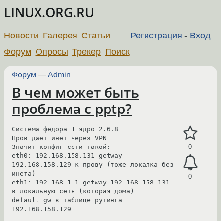
LINUX.ORG.RU
Новости
Галерея
Статьи
Регистрация
-
Вход
Форум
Опросы
Трекер
Поиск
Форум
—
Admin
В чем может быть
проблема с pptp?
Система федора 1 ядро 2.6.8 

Пров даёт инет через VPN

Значит конфиг сети такой:

0
eth0: 192.168.158.131 getway 
192.168.158.129 к прову (тоже локалка без 
инета)

0
eth1: 192.168.1.1 getway 192.168.158.131 
в локальную сеть (которая дома)

default gw в таблице рутинга 
192.168.158.129
