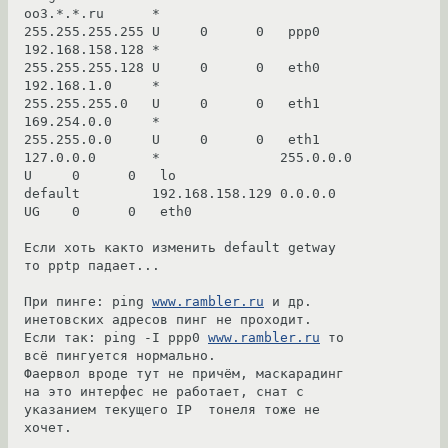
oo3.*.*.ru      *               
255.255.255.255 U     0      0   ppp0

192.168.158.128 *               
255.255.255.128 U     0      0   eth0

192.168.1.0     *               
255.255.255.0   U     0      0   eth1

169.254.0.0     *               
255.255.0.0     U     0      0   eth1

127.0.0.0       *               255.0.0.0       
U     0      0   lo

default         192.168.158.129 0.0.0.0         
UG    0      0   eth0

Если хоть както изменить default getway 
то pptp падает... 

При пинге: ping 
www.rambler.ru
 и др. 
инетовских адресов пинг не проходит.

Если так: ping -I ppp0 
www.rambler.ru
 то 
всё пингуется нормально.

Фаервол вроде тут не причём, маскарадинг 
на это интерфес не работает, снат с 
указанием текущего IP  тонеля тоже не 
хочет.
