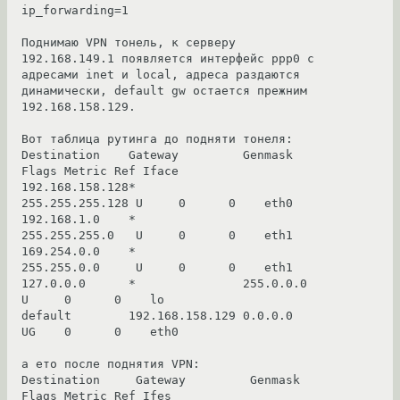
ip_forwarding=1

Поднимаю VPN тонель, к серверу 
192.168.149.1 появляется интерфейс ppp0 с 
адресами inet и local, адреса раздаются 
динамически, default gw остается прежним 
192.168.158.129.

Вот таблица рутинга до подняти тонеля:

Destination    Gateway         Genmask         
Flags Metric Ref Iface

192.168.158.128*               
255.255.255.128 U     0      0    eth0

192.168.1.0    *               
255.255.255.0   U     0      0    eth1

169.254.0.0    *               
255.255.0.0     U     0      0    eth1

127.0.0.0      *               255.0.0.0       
U     0      0    lo

default        192.168.158.129 0.0.0.0         
UG    0      0    eth0

а ето после поднятия VPN:

Destination     Gateway         Genmask         
Flags Metric Ref Ifes
