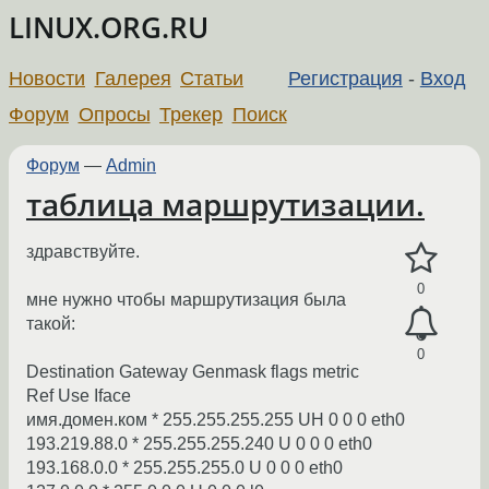
LINUX.ORG.RU
Новости
Галерея
Статьи
Регистрация
-
Вход
Форум
Опросы
Трекер
Поиск
Форум
—
Admin
таблица маршрутизации.
здравствуйте.
0
мне нужно чтобы маршрутизация была
такой:
0
Destination Gateway Genmask flags metric
Ref Use Iface
имя.домен.ком * 255.255.255.255 UH 0 0 0 eth0
193.219.88.0 * 255.255.255.240 U 0 0 0 eth0
193.168.0.0 * 255.255.255.0 U 0 0 0 eth0