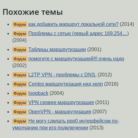
Похожие темы
как добавить маршрут локальной сети?
(2014)
Форум
Проблемы с сетью (левый адрес 169.254....)
Форум
(2004)
Таблицы маршрутизации
(2001)
Форум
помогите с маршрутизацией!!! очень надо
Форум
(2002)
L2TP VPN - проблемы с DNS.
(2012)
Форум
Centos маршрутизация нид хелп
(2016)
Форум
loopback
(2004)
Форум
VPN сервер маршрутизация
(2011)
Форум
OpenVPN - маршрутизация
(2007)
Форум
Не могу сделать ppp0 интерфейсом по-
Форум
умолчанию при его подключении
(2013)