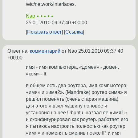
/etc/network/interfaces.
Nao
★★★★★
25.01.2010 09:37:40 +00:00
Показать ответ
Ссылка
Ответ на:
комментарий
от Nao
25.01.2010 09:37:40
+00:00
имя - имя компьютера, «домен» - домен,
«ком» - lt
в общем есть два роутера, имя компьютера:
«имя» и «имя2». (Mandrake) роутер «имя» я
решил поменять (очень старая машина).
для этого я взял машину поновее и
установил на нее Ubuntu, назвал ее «имя1»
и сконфигурировал как роутер. работает. его
я пытаюсь настроить полностью как роутер
«имя» и поменять сменив позже IP и имя