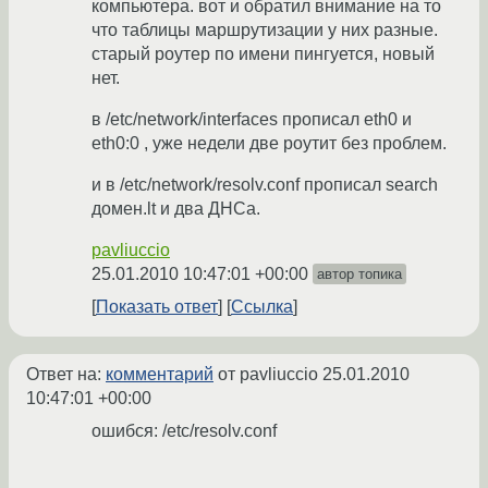
компьютера. вот и обратил внимание на то
что таблицы маршрутизации у них разные.
старый роутер по имени пингуется, новый
нет.
в /etc/network/interfaces прописал eth0 и
eth0:0 , уже недели две роутит без проблем.
и в /etc/network/resolv.conf прописал search
домен.lt и два ДНСа.
pavliuccio
25.01.2010 10:47:01 +00:00
автор топика
Показать ответ
Ссылка
Ответ на:
комментарий
от pavliuccio
25.01.2010
10:47:01 +00:00
ошибся: /etc/resolv.conf