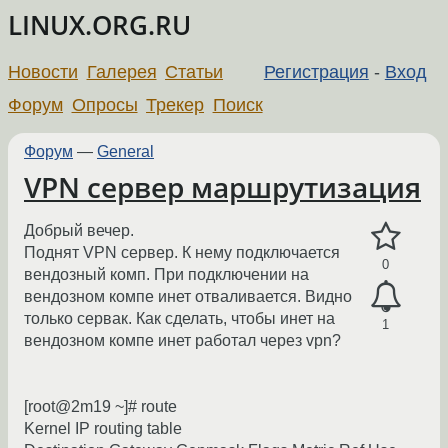
LINUX.ORG.RU
Новости
Галерея
Статьи
Регистрация
-
Вход
Форум
Опросы
Трекер
Поиск
Форум
—
General
VPN сервер маршрутизация
Добрый вечер.
Поднят VPN сервер. К нему подключается
0
вендозный комп. При подключении на
вендозном компе инет отваливается. Видно
только сервак. Как сделать, чтобы инет на
1
вендозном компе инет работал через vpn?
[root@2m19 ~]# route
Kernel IP routing table