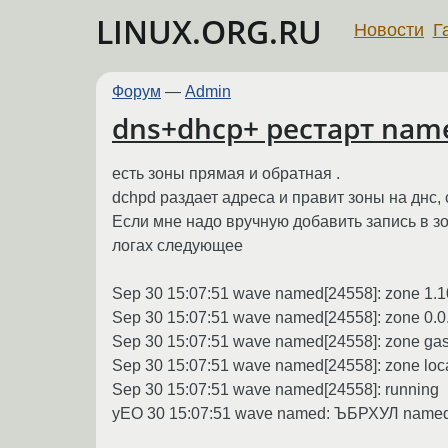
LINUX.ORG.RU
Новости
Г
Форум
—
Admin
dns+dhcp+ рестарт name
есть зоны прямая и обратная .
dchpd раздает адреса и правит зоны на днс,
Если мне надо вручную добавить запись в зо
логах следующее
Sep 30 15:07:51 wave named[24558]: zone 1.10.10
Sep 30 15:07:51 wave named[24558]: zone 0.0.
Sep 30 15:07:51 wave named[24558]: zone gas.loc
Sep 30 15:07:51 wave named[24558]: zone local
Sep 30 15:07:51 wave named[24558]: running
уЕО 30 15:07:51 wave named: ЪБРХУЛ name