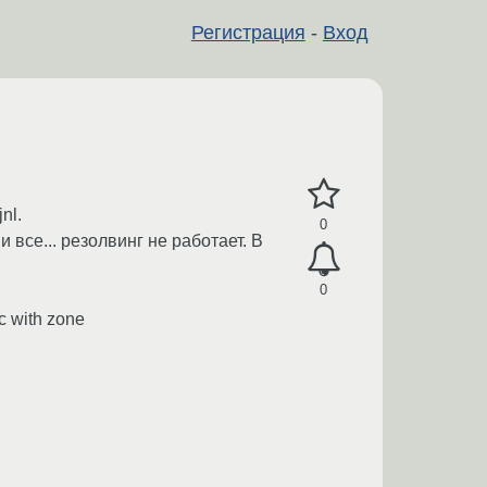
Регистрация
-
Вход
nl.
0
все... резолвинг не работает. В
0
nc with zone