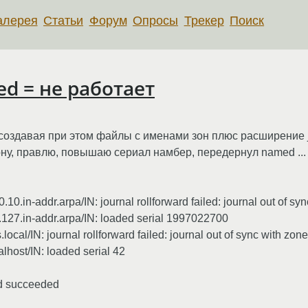
алерея
Статьи
Форум
Опросы
Трекер
Поиск
d = не работает
 создавая при этом файлы с именами зон плюс расширение j
ну, правлю, повышаю сериал намбер, передернул named ... и 
.in-addr.arpa/IN: journal rollforward failed: journal out of sy
127.in-addr.arpa/IN: loaded serial 1997022700
al/IN: journal rollforward failed: journal out of sync with zone
host/IN: loaded serial 42
d succeeded