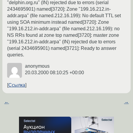
"delphin.org.ru" (IN) rejected due to errors (serial
2434695901) named[3720]: Zone "199.16.212.in-
addr.arpa" (file named.212.16.199): No default TTL set
using SOA minimum instead named[3720]: Zone
"199.16.212.in-addr.arpa" (file named.212.16.199): no
NS RRs found at zone top named[3720]: master zone
"199.16.212.in-addr.arpa" (IN) rejected due to errors
(serial 2434695901) named[3721]: Ready to answer
queries.
anonymous
20.03.2000 08:10:25 +00:00
Ссылка
←
→