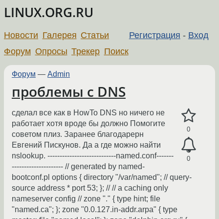
LINUX.ORG.RU
Новости
Галерея
Статьи
Регистрация
-
Вход
Форум
Опросы
Трекер
Поиск
Форум
—
Admin
проблемы с DNS
сделал все как в HowTo DNS но ничего не
работает хотя вроде бы должно Помогите
0
советом плиз. Заранее благодарерн
Евгений Пискунов. Да а где можно найти
nslookup. ----------------------------named.conf-------
0
--------------------- // generated by named-
bootconf.pl options { directory "/var/named"; // query-
source address * port 53; }; // // a caching only
nameserver config // zone "." { type hint; file
"named.ca"; }; zone "0.0.127.in-addr.arpa" { type