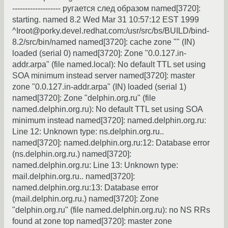
------------------- ругается след образом named[3720]:
starting. named 8.2 Wed Mar 31 10:57:12 EST 1999
^Iroot@porky.devel.redhat.com:/usr/src/bs/BUILD/bind-
8.2/src/bin/named named[3720]: cache zone "" (IN)
loaded (serial 0) named[3720]: Zone "0.0.127.in-
addr.arpa" (file named.local): No default TTL set using
SOA minimum instead server named[3720]: master
zone "0.0.127.in-addr.arpa" (IN) loaded (serial 1)
named[3720]: Zone "delphin.org.ru" (file
named.delphin.org.ru): No default TTL set using SOA
minimum instead named[3720]: named.delphin.org.ru:
Line 12: Unknown type: ns.delphin.org.ru..
named[3720]: named.delphin.org.ru:12: Database error
(ns.delphin.org.ru.) named[3720]:
named.delphin.org.ru: Line 13: Unknown type:
mail.delphin.org.ru.. named[3720]:
named.delphin.org.ru:13: Database error
(mail.delphin.org.ru.) named[3720]: Zone
"delphin.org.ru" (file named.delphin.org.ru): no NS RRs
found at zone top named[3720]: master zone