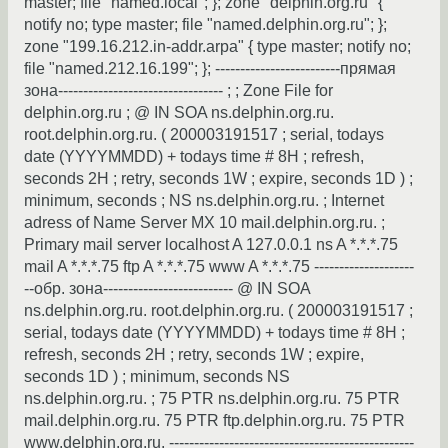
master; file "named.local"; }; zone "delphin.org.ru" {
notify no; type master; file "named.delphin.org.ru"; };
zone "199.16.212.in-addr.arpa" { type master; notify no;
file "named.212.16.199"; }; -------------------------прямая
зона--------------------------------- ; ; Zone File for
delphin.org.ru ; @ IN SOA ns.delphin.org.ru.
root.delphin.org.ru. ( 200003191517 ; serial, todays
date (YYYYMMDD) + todays time # 8H ; refresh,
seconds 2H ; retry, seconds 1W ; expire, seconds 1D ) ;
minimum, seconds ; NS ns.delphin.org.ru. ; Internet
adress of Name Server MX 10 mail.delphin.org.ru. ;
Primary mail server localhost A 127.0.0.1 ns A *.*.*.75
mail A *.*.*.75 ftp A *.*.*.75 www A *.*.*.75 --------------------
--обр. зона-------------------------- @ IN SOA
ns.delphin.org.ru. root.delphin.org.ru. ( 200003191517 ;
serial, todays date (YYYYMMDD) + todays time # 8H ;
refresh, seconds 2H ; retry, seconds 1W ; expire,
seconds 1D ) ; minimum, seconds NS
ns.delphin.org.ru. ; 75 PTR ns.delphin.org.ru. 75 PTR
mail.delphin.org.ru. 75 PTR ftp.delphin.org.ru. 75 PTR
www.delphin.org.ru. -------------------------------------------------