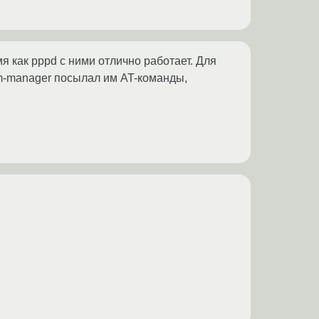
я как pppd с ними отлично работает. Для
m-manager посылал им AT-команды,