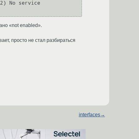
2) No service

ано «not enabled».
ет, просто не стал разбираться
interfaces
→