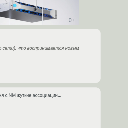
р сети), что воспринимается новым
ня c NM жуткие ассоциации...