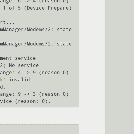
ange: 6 -> 4 (reason 0)

 1 of 5 (Device Prepare) 
rt...

mManager/Modems/2: state 
mManager/Modems/2: state 
ment service

2) No service

ange: 4 -> 9 (reason 0)

k'
 invalid.

d.

ange: 9 -> 3 (reason 0)
