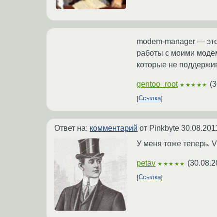
modem-manager — это 
работы с моими моде
которые не поддержи
gentoo_root
(
3
★★★★★
Ссылка
Ответ на:
комментарий
от Pinkbyte
30.08.201
У меня тоже теперь. 
petav
(
30.08.2
★★★★★
Ссылка