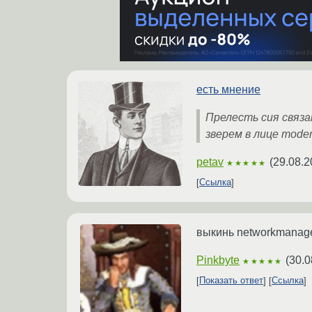
есть мнение
Прелесть сия связ
зверем в лице mod
petav
(
29.08.2
★★★★★
Ссылка
выкинь networkmanager
Pinkbyte
(
30.0
★★★★★
Показать ответ
Ссылка