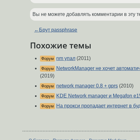
Вы не можете добавлять комментарии в эту т
←
Брут passphrase
Похожие темы
nm упал
(2011)
Форум
NetworkManager не хочет автомати
Форум
(2019)
network manager 0.8 + gprs
(2010)
Форум
KDE Network manager и Megafon e1
Форум
На прокси пропадает интернет в бу
Форум