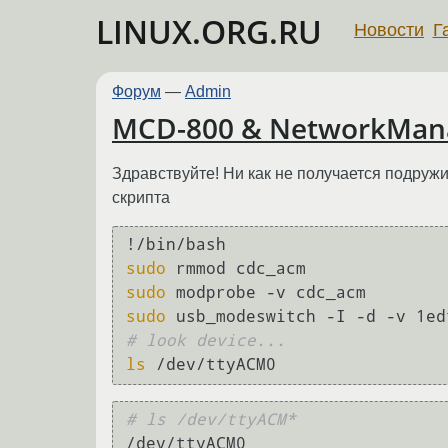
LINUX.ORG.RU
Новости
Г
Форум
—
Admin
MCD-800 & NetworkMan
Здравствуйте! Ни как не получается подружи
скрипта
sudo
sudo
sudo
# look device...
ls
# ls /dev/ttyACM*