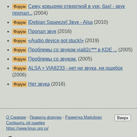
Сижу, ковыряю отверткой в ухе, бах! - звук
Форум
пропал...
(2004)
[Debian Squeeze] Звук - Alsa
(2010)
Форум
Пропал звук
(2016)
Форум
«Audio device got stuck!»
(2019)
Форум
Проблемы со звуком via82c*** в KDE ...
(2005)
Форум
Проблемы со звуком.
(2005)
Форум
ALSA + VIA8233 - нет ни звука, ни ошибок
Форум
(2006)
Нет звука
(2016)
Форум
О Сервере
-
Правила форума
-
Разметка Markdown
Вверх
Сообщить об ошибке
https://www.linux.org.ru/