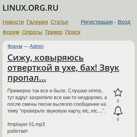
LINUX.ORG.RU
Новости
Галерея
Статьи
Регистрация
-
Вход
Форум
Опросы
Трекер
Поиск
Форум
—
Admin
Cижу, ковыряюсь
отверткой в ухе, бах! Звук
пропал...
Примерно так все и было. Слушаю xmms,
тут вдруг захрипело все как-то нездорово, а
0
после смены песни вылезло сообщение на
тему "проверьте звуковую карту, etc, etc....".
0
#mplayer 01.mp3
работает