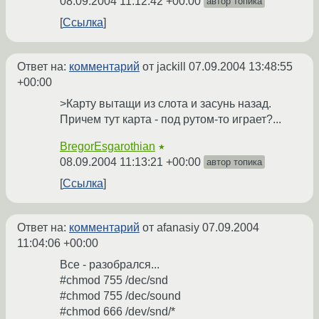
08.09.2004 11:12:42 +00:00
автор топика
Ссылка
Ответ на:
комментарий
от jackill
07.09.2004 13:48:55
+00:00
>Карту вытащи из слота и засунь назад.
Причем тут карта - под рутом-то играет?...
BregorEsgarothian
★
08.09.2004 11:13:21 +00:00
автор топика
Ссылка
Ответ на:
комментарий
от afanasiy
07.09.2004
11:04:06 +00:00
Все - разобрался...
#chmod 755 /dec/snd
#chmod 755 /dec/sound
#chmod 666 /dev/snd/*