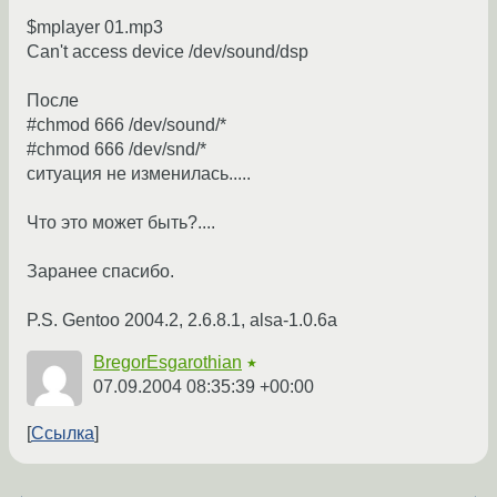
$mplayer 01.mp3
Can't access device /dev/sound/dsp
После
#chmod 666 /dev/sound/*
#chmod 666 /dev/snd/*
ситуация не изменилась.....
Что это может быть?....
Заранее спасибо.
P.S. Gentoo 2004.2, 2.6.8.1, alsa-1.0.6a
BregorEsgarothian
★
07.09.2004 08:35:39 +00:00
Ссылка
←
→