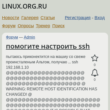
LINUX.ORG.RU
Новости
Галерея
Статьи
Регистрация
-
Вход
Форум
Опросы
Трекер
Поиск
Форум
—
Admin
помогите настроить ssh
пытаюсь приконектится на машиу со свеже
проинсталеным Альтом, получаю ... ssh
0
192.168.1.10
@@@@@@@@@@@@@@@@@@@@
@@@@@@@@@@@@@@@@@@@@
0
@@@@@@@@@@@@@@@@@@@ @
WARNING: REMOTE HOST IDENTIFICATION HAS
CHANGED! @
@@@@@@@@@@@@@@@@@@@@@@@@
@@@@@@@@@@@@@@@@@@@@@@@@