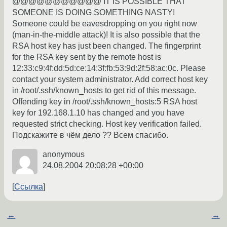
@@@@@@@@@@@ IT IS POSSIBLE THAT
SOMEONE IS DOING SOMETHING NASTY!
Someone could be eavesdropping on you right now
(man-in-the-middle attack)! It is also possible that the
RSA host key has just been changed. The fingerprint
for the RSA key sent by the remote host is
12:33:c9:4f:dd:5d:ce:14:3f:fb:53:9d:2f:58:ac:0c. Please
contact your system administrator. Add correct host key
in /root/.ssh/known_hosts to get rid of this message.
Offending key in /root/.ssh/known_hosts:5 RSA host
key for 192.168.1.10 has changed and you have
requested strict checking. Host key verification failed.
Подскажите в чём дело ?? Всем спасибо.
anonymous
24.08.2004 20:08:28 +00:00
Ссылка
←
→