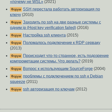
«почему не WSL»
(2021)
SSH перестала работать авторизация по
Форум
ключу
(2010)
Заходить по ssh на две разные системы с
Форум
одним ip (Host key verification failed)
(2016)
Настройка ssh клиента
(2015)
Форум
Поломалось подключение к RDP серваку
Форум
(2013)
Происходит что-то странное, есть подозрение
Форум
компрометации системы. Что делать?
(2019)
Вопрос к использующим SourceForge
(2004)
Форум
проблемы c подключением по ssh к Debian
Форум
squeeze
(2011)
ssh авторизация по ключам
(2012)
Форум