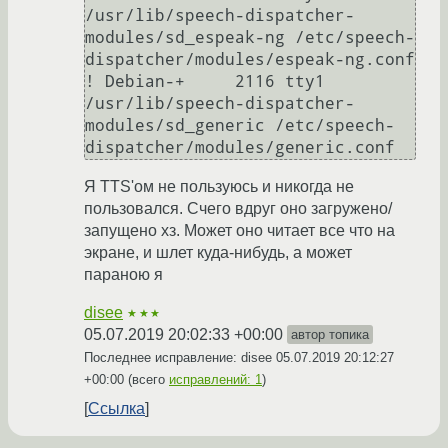
/usr/lib/speech-dispatcher-
modules/sd_espeak-ng /etc/speech-
dispatcher/modules/espeak-ng.conf

! Debian-+     2116 tty1   
/usr/lib/speech-dispatcher-
modules/sd_generic /etc/speech-
Я TTS'ом не пользуюсь и никогда не
пользовался. Счего вдруг оно загружено/
запущено хз. Может оно читает все что на
экране, и шлет куда-нибудь, а может
параною я
disee
★★★
05.07.2019 20:02:33 +00:00
автор топика
Последнее исправление: disee
05.07.2019 20:12:27
+00:00
(всего
исправлений: 1
)
Ссылка