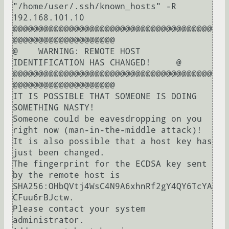
"/home/user/.ssh/known_hosts" -R 
192.168.101.10

@@@@@@@@@@@@@@@@@@@@@@@@@@@@@@@@@@@@@@@
@@@@@@@@@@@@@@@@@@@@

@    WARNING: REMOTE HOST 
IDENTIFICATION HAS CHANGED!     @

@@@@@@@@@@@@@@@@@@@@@@@@@@@@@@@@@@@@@@@
@@@@@@@@@@@@@@@@@@@@

IT IS POSSIBLE THAT SOMEONE IS DOING 
SOMETHING NASTY!

Someone could be eavesdropping on you 
right now (man-in-the-middle attack)!

It is also possible that a host key has 
just been changed.

The fingerprint for the ECDSA key sent 
by the remote host is

SHA256:OHbQVtj4WsC4N9A6xhnRf2gY4QY6TcYA
CFuu6rBJctw.

Please contact your system 
administrator.
