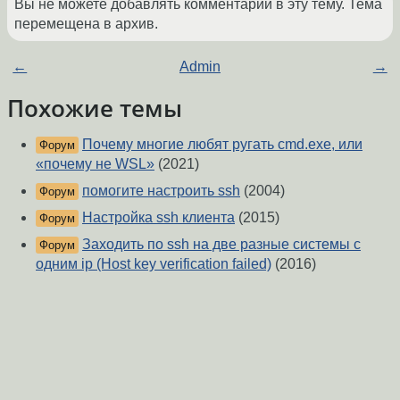
Вы не можете добавлять комментарии в эту тему. Тема
перемещена в архив.
←
Admin
→
Похожие темы
Почему многие любят ругать cmd.exe, или
Форум
«почему не WSL»
(2021)
помогите настроить ssh
(2004)
Форум
Настройка ssh клиента
(2015)
Форум
Заходить по ssh на две разные системы с
Форум
одним ip (Host key verification failed)
(2016)
ssh сбросить привязку хост-ключ
(2010)
Форум
Вопрос к использующим SourceForge
(2004)
Форум
SSH перестала работать авторизация по
Форум
ключу
(2010)
Как удалить хост из known_hosts по ssh-
Форум