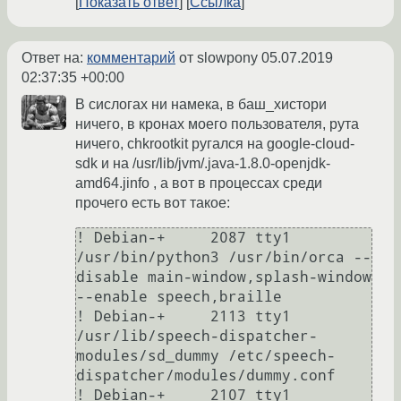
Показать ответ
Ссылка
Ответ на:
комментарий
от slowpony
05.07.2019
02:37:35 +00:00
В сислогах ни намека, в баш_хистори
ничего, в кронах моего пользователя, рута
ничего, chkrootkit ругался на google-cloud-
sdk и на /usr/lib/jvm/.java-1.8.0-openjdk-
amd64.jinfo , а вот в процессах среди
прочего есть вот такое:
! Debian-+     2087 tty1   
/usr/bin/python3 /usr/bin/orca --
disable main-window,splash-window 
--enable speech,braille

! Debian-+     2113 tty1   
/usr/lib/speech-dispatcher-
modules/sd_dummy /etc/speech-
dispatcher/modules/dummy.conf

! Debian-+     2107 tty1   