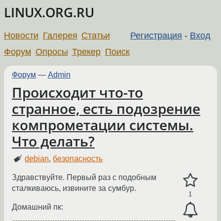
LINUX.ORG.RU
Новости
Галерея
Статьи
Регистрация
-
Вход
Форум
Опросы
Трекер
Поиск
Форум
—
Admin
Происходит что-то
странное, есть подозрение
компрометации системы.
Что делать?
debian
,
безопасность
Здравствуйте. Первый раз с подобным
сталкиваюсь, извините за сумбур.
1
Домашний пк: