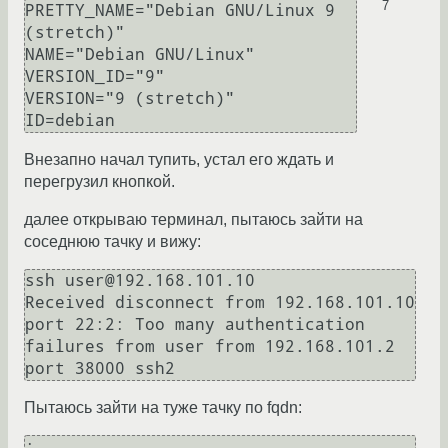
7
PRETTY_NAME="Debian GNU/Linux 9 
(stretch)"

NAME="Debian GNU/Linux"

VERSION_ID="9"

VERSION="9 (stretch)"

Внезапно начал тупить, устал его ждать и
перегрузил кнопкой.
далее открываю терминал, пытаюсь зайти на
соседнюю тачку и вижу:
ssh user@192.168.101.10

Received disconnect from 192.168.101.10 
port 22:2: Too many authentication 
failures from user from 192.168.101.2 
Пытаюсь зайти на туже тачку по fqdn:
:
