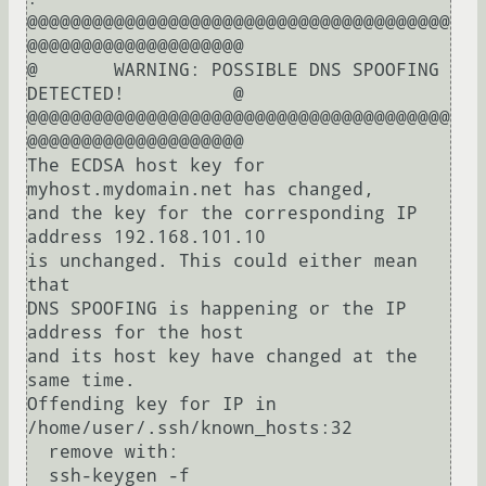
@@@@@@@@@@@@@@@@@@@@@@@@@@@@@@@@@@@@@@@
@@@@@@@@@@@@@@@@@@@@

@       WARNING: POSSIBLE DNS SPOOFING 
DETECTED!          @

@@@@@@@@@@@@@@@@@@@@@@@@@@@@@@@@@@@@@@@
@@@@@@@@@@@@@@@@@@@@

The ECDSA host key for 
myhost.mydomain.net has changed,

and the key for the corresponding IP 
address 192.168.101.10

is unchanged. This could either mean 
that

DNS SPOOFING is happening or the IP 
address for the host

and its host key have changed at the 
same time.

Offending key for IP in 
/home/user/.ssh/known_hosts:32

  remove with:

  ssh-keygen -f 