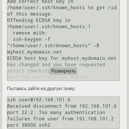
Add correct host key in 
/home/user/.ssh/known_hosts to get rid 
of this message.

Offending ECDSA key in 
/home/user/.ssh/known_hosts:1

  remove with:

  ssh-keygen -f 
"/home/user/.ssh/known_hosts" -R 
myhost.mydomain.net

ECDSA host key for myhost.mydomain.net 
has changed and you have requested 
strict checking.

Развернуть
Пытаюсь зайти на другую тачку:
ssh user@192.168.101.6

Received disconnect from 192.168.101.6 
port 22:2: Too many authentication 
failures from user from 192.168.101.2 