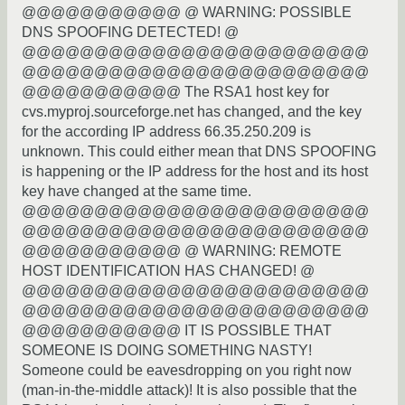
@@@@@@@@@@@ @ WARNING: POSSIBLE
DNS SPOOFING DETECTED! @
@@@@@@@@@@@@@@@@@@@@@@@@
@@@@@@@@@@@@@@@@@@@@@@@@
@@@@@@@@@@@ The RSA1 host key for
cvs.myproj.sourceforge.net has changed, and the key
for the according IP address 66.35.250.209 is
unknown. This could either mean that DNS SPOOFING
is happening or the IP address for the host and its host
key have changed at the same time.
@@@@@@@@@@@@@@@@@@@@@@@@
@@@@@@@@@@@@@@@@@@@@@@@@
@@@@@@@@@@@ @ WARNING: REMOTE
HOST IDENTIFICATION HAS CHANGED! @
@@@@@@@@@@@@@@@@@@@@@@@@
@@@@@@@@@@@@@@@@@@@@@@@@
@@@@@@@@@@@ IT IS POSSIBLE THAT
SOMEONE IS DOING SOMETHING NASTY!
Someone could be eavesdropping on you right now
(man-in-the-middle attack)! It is also possible that the