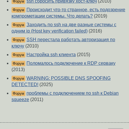
ssh сбросить привязку хост-ключ
(2010)
Форум
Происходит что-то странное, есть подозрение
Форум
компрометации системы. Что делать?
(2019)
Заходить по ssh на две разные системы с
Форум
одним ip (Host key verification failed)
(2016)
SSH перестала работать авторизация по
Форум
ключу
(2010)
Настройка ssh клиента
(2015)
Форум
Поломалось подключение к RDP серваку
Форум
(2013)
WARNING: POSSIBLE DNS SPOOFING
Форум
DETECTED!
(2025)
проблемы c подключением по ssh к Debian
Форум
squeeze
(2011)