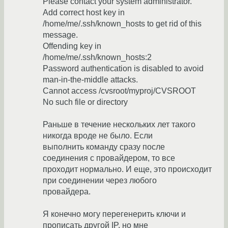
Please contact your system administrator.
Add correct host key in
/home/me/.ssh/known_hosts to get rid of this
message.
Offending key in
/home/me/.ssh/known_hosts:2
Password authentication is disabled to avoid
man-in-the-middle attacks.
Cannot access /cvsroot/myproj/CVSROOT
No such file or directory
Раньше в течение нескольких лет такого
никогда вроде не было. Если
выполнить команду сразу после
соединения с провайдером, то все
проходит нормально. И еще, это происходит
при соединении через любого
провайдера.
Я конечно могу перегенерить ключи и
прописать другой IP, но мне