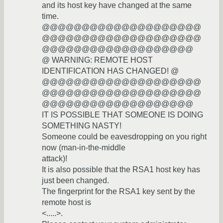
and its host key have changed at the same
time.
@@@@@@@@@@@@@@@@@@@@
@@@@@@@@@@@@@@@@@@@@
@@@@@@@@@@@@@@@@@@@
@ WARNING: REMOTE HOST
IDENTIFICATION HAS CHANGED! @
@@@@@@@@@@@@@@@@@@@@
@@@@@@@@@@@@@@@@@@@@
@@@@@@@@@@@@@@@@@@@
IT IS POSSIBLE THAT SOMEONE IS DOING
SOMETHING NASTY!
Someone could be eavesdropping on you right
now (man-in-the-middle
attack)!
It is also possible that the RSA1 host key has
just been changed.
The fingerprint for the RSA1 key sent by the
remote host is
<.....>.