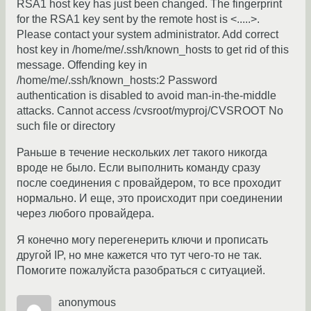
RSA1 host key has just been changed. The fingerprint
for the RSA1 key sent by the remote host is <.....>.
Please contact your system administrator. Add correct
host key in /home/me/.ssh/known_hosts to get rid of this
message. Offending key in
/home/me/.ssh/known_hosts:2 Password
authentication is disabled to avoid man-in-the-middle
attacks. Cannot access /cvsroot/myproj/CVSROOT No
such file or directory
Раньше в течение нескольких лет такого никогда
вроде не было. Если выполнить команду сразу
после соединения с провайдером, то все проходит
нормально. И еще, это происходит при соединении
через любого провайдера.
Я конечно могу перегенерить ключи и прописать
другой IP, но мне кажется что тут чего-то не так.
Помогите пожалуйста разобраться с ситуацией.
anonymous