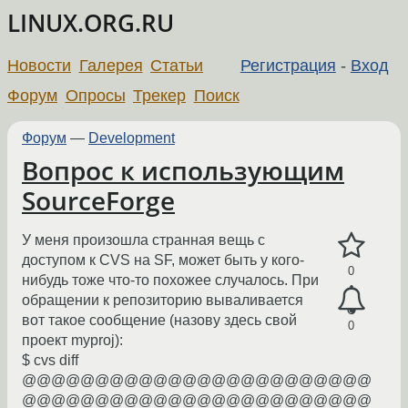
LINUX.ORG.RU
Новости
Галерея
Статьи
Регистрация
-
Вход
Форум
Опросы
Трекер
Поиск
Форум
—
Development
Вопрос к использующим
SourceForge
У меня произошла странная вещь с
доступом к CVS на SF, может быть у кого-
0
нибудь тоже что-то похожее случалось. При
обращении к репозиторию вываливается
вот такое сообщение (назову здесь свой
0
проект myproj):
$ cvs diff
@@@@@@@@@@@@@@@@@@@@@@@@
@@@@@@@@@@@@@@@@@@@@@@@@