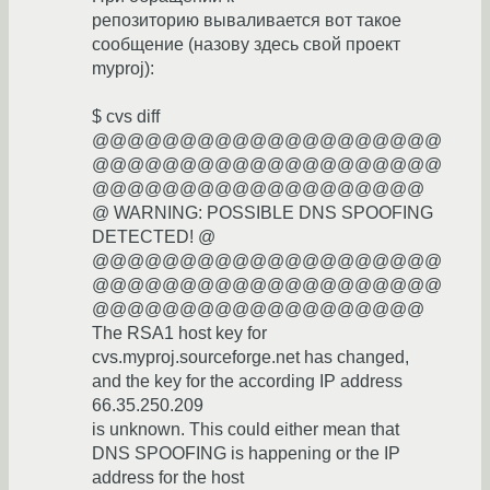
репозиторию вываливается вот такое
сообщение (назову здесь свой проект
myproj):
$ cvs diff
@@@@@@@@@@@@@@@@@@@@
@@@@@@@@@@@@@@@@@@@@
@@@@@@@@@@@@@@@@@@@
@ WARNING: POSSIBLE DNS SPOOFING
DETECTED! @
@@@@@@@@@@@@@@@@@@@@
@@@@@@@@@@@@@@@@@@@@
@@@@@@@@@@@@@@@@@@@
The RSA1 host key for
cvs.myproj.sourceforge.net has changed,
and the key for the according IP address
66.35.250.209
is unknown. This could either mean that
DNS SPOOFING is happening or the IP
address for the host