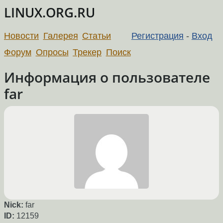
LINUX.ORG.RU
Новости
Галерея
Статьи
Регистрация
-
Вход
Форум
Опросы
Трекер
Поиск
Информация о пользователе
far
Nick:
far
ID:
12159