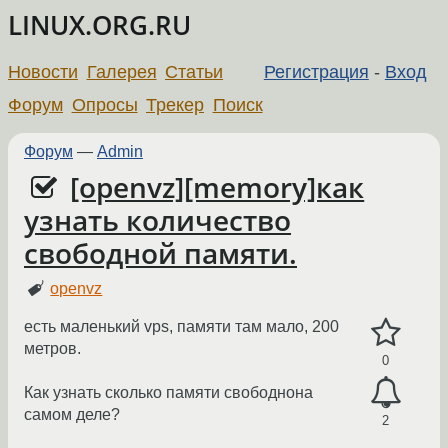
LINUX.ORG.RU
Новости
Галерея
Статьи
Регистрация
-
Вход
Форум
Опросы
Трекер
Поиск
Форум
—
Admin
[openvz][memory]как
узнать количество
свободной памяти.
openvz
есть маленький vps, памяти там мало, 200
метров.
0
Как узнать сколько памяти свободнона
самом деле?
2