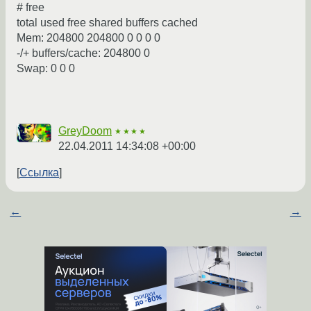
# free
total used free shared buffers cached
Mem: 204800 204800 0 0 0 0
-/+ buffers/cache: 204800 0
Swap: 0 0 0
GreyDoom
★★★★
22.04.2011 14:34:08 +00:00
Ссылка
←
→