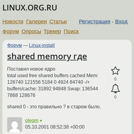
LINUX.ORG.RU
Новости
Галерея
Статьи
Регистрация
-
Вход
Форум
Опросы
Трекер
Поиск
Форум
—
Linux-install
shared memory где
Поставил новое ядро
total used free shared buffers cached Mem:
0
126740 121556 5184 0 4924 84740 -/+
buffers/cache: 31892 94848 Swap: 136544
7868 128676
0
shared 0 - это правильно ? в старом было.
olegm
★
05.10.2001 08:52:38 +00:00