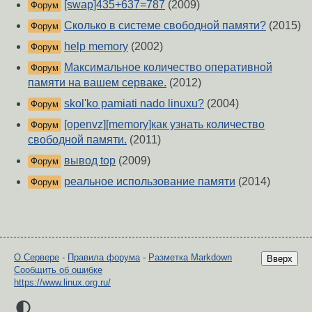
[swap]435+637=787
(2009)
Форум
Сколько в системе свободной памяти?
(2015)
Форум
help memory
(2002)
Форум
Максимальное количество оперативной
Форум
памяти на вашем серваке.
(2012)
skol'ko pamiati nado linuxu?
(2004)
Форум
[openvz][memory]как узнать количество
Форум
свободной памяти.
(2011)
вывод top
(2009)
Форум
реальное использование памяти
(2014)
Форум
О Сервере
-
Правила форума
-
Разметка Markdown
Вверх
Сообщить об ошибке
https://www.linux.org.ru/