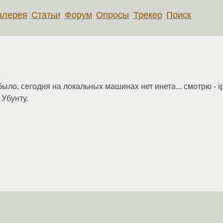
алерея
Статьи
Форум
Опросы
Трекер
Поиск
ло, сегодня на локальных машинах нет инета... смотрю - ip
Убунту.