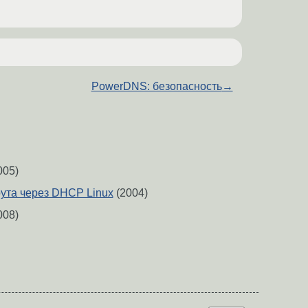
PowerDNS: безопасность
→
005)
ута через DHCP Linux
(2004)
008)