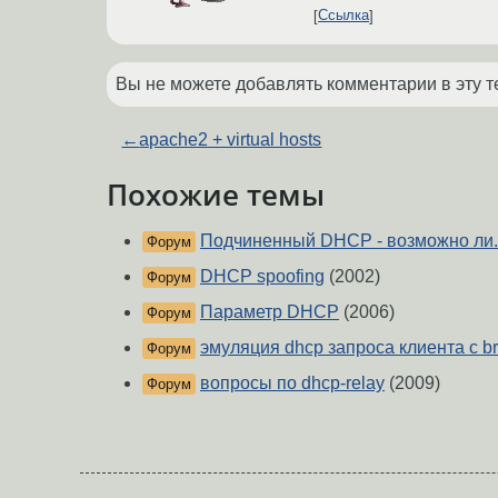
Ссылка
Вы не можете добавлять комментарии в эту т
←
apache2 + virtual hosts
Похожие темы
Подчиненный DHCP - возможно ли..
Форум
DHCP spoofing
(2002)
Форум
Параметр DHCP
(2006)
Форум
эмуляция dhcp запроса клиента с bro
Форум
вопросы по dhcp-relay
(2009)
Форум