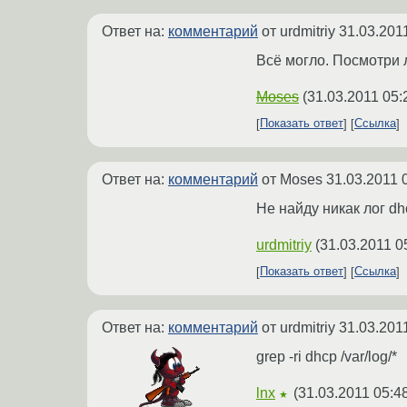
Ответ на:
комментарий
от urdmitriy
31.03.201
Всё могло. Посмотри 
Moses
(
31.03.2011 05:
Показать ответ
Ссылка
Ответ на:
комментарий
от Moses
31.03.2011 
Не найду никак лог dhc
urdmitriy
(
31.03.2011 0
Показать ответ
Ссылка
Ответ на:
комментарий
от urdmitriy
31.03.201
grep -ri dhcp /var/log/*
lnx
(
31.03.2011 05:4
★