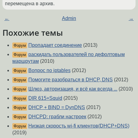
перемещена в архив.
←
Admin
→
Похожие темы
Пропадает соединение
(2013)
Форум
раскидать пользователей по дефолтовым
Форум
маршрутам
(2010)
Вопрос по iptables
(2012)
Форум
Помогите разобраться в DHCP, DNS
(2012)
Форум
Шлюз, авторизация, и всё как всегда ...
(2010)
Форум
DIR 615+Squid
(2015)
Форум
DHCP + BIND = DynDNS
(2017)
Форум
DHCPD: грабли настроек
(2012)
Форум
Низкая скорость wi-fi клиентов(DHCP+DNS)
Форум
(2019)