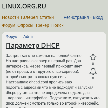
LINUX.ORG.RU
Новости
Галерея
Статьи
Регистрация
-
Вход
Форум
Опросы
Трекер
Поиск
Форум
—
Admin
Параметр DHCP
Застрял как мне кажется на полной фигне.
Но настраиваю сервер в первый раз. Два
0
интерфейса. Через первый приходит инет
(не от прова, а от другого dhcp-сервера),
второй смотрит в локальную сеть.
0
Настраиваю dhcpd.conf прописываю
подсеть с адресами что мне подходят и запуская
dhcpd ругается что не определена подсеть для
_первого_ интерфейса. Подскажите, как указать что
dhcp должен смотреть только во второй интерфейс.