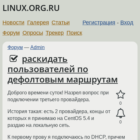
LINUX.ORG.RU
Новости
Галерея
Статьи
Регистрация
-
Вход
Форум
Опросы
Трекер
Поиск
Форум
—
Admin
раскидать
пользователей по
дефолтовым маршрутам
Доброго времени суток! Назрел вопрос при
подключении третьего провайдера.
0
История такая: есть 2 провайдера, концы от
которых я принимаю на CentOS 5.4 и
0
раздаю на локальную сеть.
К первому прову я подключаюсь по DHCP, причем