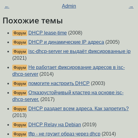
←
Admin
→
Похожие темы
DHCP lease-time
(2008)
Форум
DHCP и динамические IP адреса
(2005)
Форум
isc-dhcp-server не выдаёт фиксированные ip
Форум
(2021)
Не работает фиксирование адресов в isc-
Форум
dhcp-server
(2014)
помогите настроить DHCP
(2003)
Форум
Отказоустойчивый кластер на основе isc-
Форум
dhcp-server.
(2017)
DHCP раздает всем адреса. Как запретить?
Форум
(2013)
DHCP Relay на Debian
(2019)
Форум
tftp - не грузит образ через dhcp
(2014)
Форум