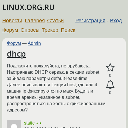
LINUX.ORG.RU
Новости
Галерея
Статьи
Регистрация
-
Вход
Форум
Опросы
Трекер
Поиск
Форум
—
Admin
dhcp
Подскажите пожалуйста, не врубаюсь...
Настраиваю DHCP сервак, в секции subnet
0
забиваю параметры default-lease-time.
Далее описываются секции host, где для 4
машин ip фиксируются по маку. Будет ли
0
время аренды указанное в subnet,
распростроняться на хосты с фиксированным
адресом?
static
★★