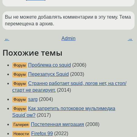
Вы не можете добавлять комментарии в эту тему. Тема
перемещена в архив.
←
Admin
→
Похожие темы
Проблема со squid
(2006)
Форум
Перезапуск Squid
(2003)
Форум
Странно работает squid, логов нет, на стоп/
Форум
старт не реагирует.
(2014)
sarg
(2004)
Форум
Как запретить потоковое мультимедиа
Форум
Squid`ом?
(2017)
Постепенная миграция
(2008)
Галерея
Firefox 99
(2022)
Новости