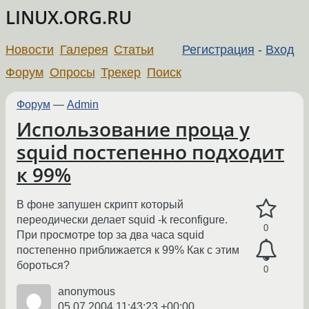
LINUX.ORG.RU
Новости
Галерея
Статьи
Регистрация
-
Вход
Форум
Опросы
Трекер
Поиск
Форум
—
Admin
Использование проца у
squid постепенно подходит
к 99%
В фоне запушен скрипт который
переодически делает squid -k reconfigure.
0
При просмотре top за два часа squid
постепенно приближается к 99% Как с этим
бороться?
0
anonymous
05.07.2004 11:43:23 +00:00